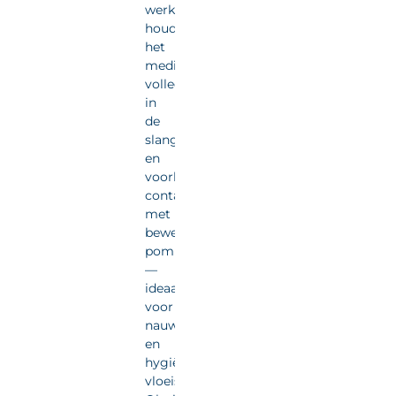
werking
houdt
het
medium
volledig
in
de
slang
en
voorkomt
contact
met
bewegende
pompdelen
—
ideaal
voor
nauwkeurige
en
hygiënische
vloeistofdosering.