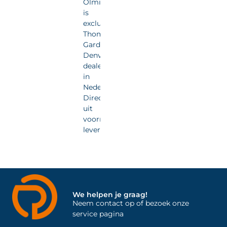
Olmia
is
exclusief
Thomas
Gardner
Denver
dealer
in
Nederland.
Direct
uit
voorraad
leverbaar.
We helpen je graag!
Neem contact op of bezoek onze
service pagina