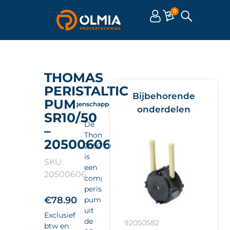
0
THOMAS
PERISTALTIC
Bijbehorende
PUMP
Omschrijving
Eigenschappen
Documenten
onderdelen
SR10/50
De
–
Thomas
20500606
20500606
is
SKU:
een
20500606
compacte
peristaltic
€
78.90
pump
uit
Exclusief
de
92050582
btw en