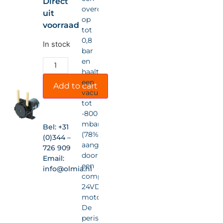
Direct
overdruk
uit
op
voorraad
tot
0,8
In stock
bar
en
haalt
een
Add to cart
vacuüm
tot
-800
mbar
Bel:
+31
(78%),
(0)344 –
aangedreven
726 909
door
Email:
een
info@olmia.nl
compacte
24VDC-
motor.
De
peristaltische