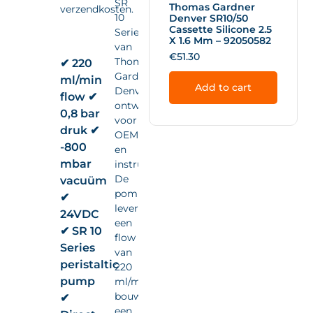
SR
Thomas Gardner
verzendkosten.
10
Denver SR10/50
Cassette Silicone 2.5
Series
X 1.6 Mm – 92050582
van
€
51.30
Thomas
✔ 220
Gardner
ml/min
Add to cart
Denver,
flow ✔
ontwikkeld
0,8 bar
voor
druk ✔
OEM-
-800
en
mbar
instrumentintegratie.
De
vacuüm
pomp
✔
levert
24VDC
een
✔ SR 10
flow
Series
van
peristaltic
220
pump
ml/min,
bouwt
✔
een