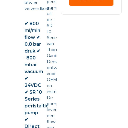
peristaltic
btw en
pump
verzendkosten.
uit
de
✔ 800
SR
ml/min
10
flow ✔
Series
van
0,8 bar
Thomas
druk ✔
Gardner
-800
Denver,
mbar
ontwikkeld
vacuüm
voor
✔
OEM-
24VDC
en
instrumentintegratie.
✔ SR 10
De
Series
pomp
peristaltic
levert
pump
een
✔
flow
Direct
van