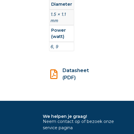
Diameter
1.5 x 1.1
mm
Power
(watt)
6, 9
Datasheet
(PDF)
We helpen je graag!
Neem contact op of bezoek onze
service pagina