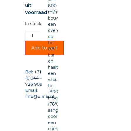
uit
800
ml/min,
voorraad
bouwt
In stock
een
overdruk
op
tot
Add to cart
0,8
bar
en
haalt
Bel:
+31
een
(0)344 –
vacuüm
726 909
tot
Email:
-800
info@olmia.nl
mbar
(78%),
aangedreven
door
een
compacte