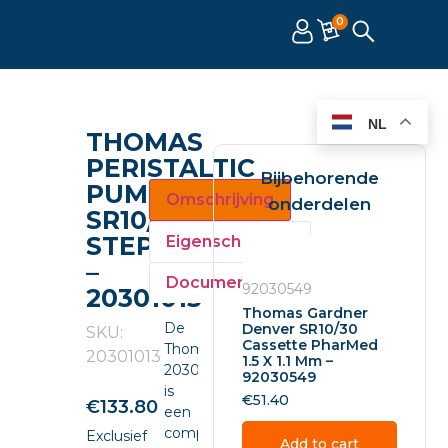
0
NL
THOMAS
PERISTALTIC
Bijbehorende
PUMP
Omschrijving
onderdelen
SR10/30
STEPPER
Eigenschappen
–
Documenten
92030549
20301013
Thomas Gardner
De
Denver SR10/30
SKU:
Cassette PharMed
Thomas
20301013
1.5 X 1.1 Mm –
20301013
92030549
is
€
51.40
€
133.80
een
compacte
Exclusief
Add to cart