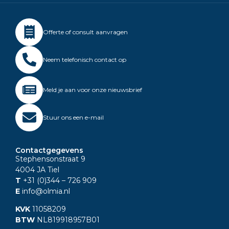
Offerte of consult aanvragen
Neem telefonisch contact op
Meld je aan voor onze nieuwsbrief
Stuur ons een e-mail
Contactgegevens
Stephensonstraat 9
4004 JA Tiel
T
+31 (0)344
– 726 909
E
info@olmia.nl
KVK
11058209
BTW
NL819918957B01