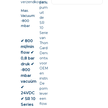
verzendkosten.
peristaltic
pump
Max.
uit
Vacuum:
de
-800
SR
mbar
10
Series
van
✔ 800
Thomas
ml/min
Gardner
flow ✔
Denver,
0,8 bar
ontwikkeld
voor
druk ✔
OEM-
-800
en
mbar
instrumentintegratie.
vacuüm
De
✔
pomp
24VDC
levert
✔ SR 10
een
flow
Series