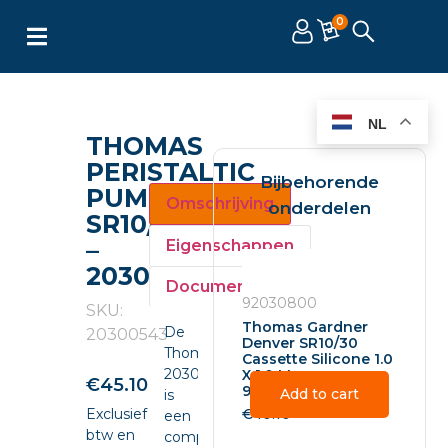
0
NL
THOMAS
PERISTALTIC
Bijbehorende
PUMP
Omschrijving
onderdelen
SR10/30
–
Eigenschappen
20300543
Documenten
92030800
SKU:
Thomas Gardner
De
20300543
Denver SR10/30
Thomas
Cassette Silicone 1.0
20300543
X 1.0 Mm –
€
45.10
92030800
Add to cart
is
Exclusief
€
40.10
een
btw en
compacte