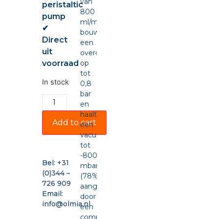
van
peristaltic
800
pump
ml/min,
✔
bouwt
Direct
een
uit
overdruk
voorraad
op
tot
In stock
0,8
bar
en
haalt
Add to cart
een
vacuüm
tot
-800
Bel:
+31
mbar
(0)344 –
(78%),
726 909
aangedreven
Email:
door
info@olmia.nl
een
compacte