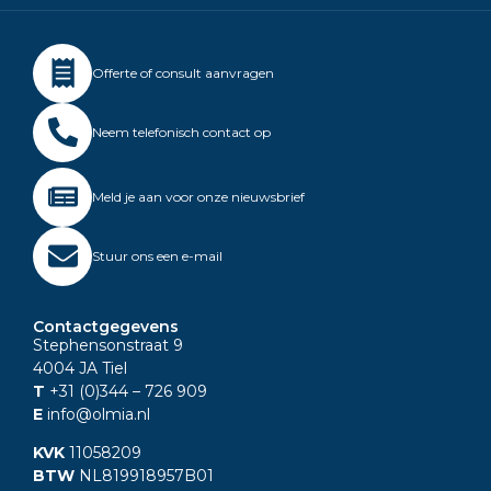
Offerte of consult aanvragen
Neem telefonisch contact op
Meld je aan voor onze nieuwsbrief
Stuur ons een e-mail
Contactgegevens
Stephensonstraat 9
4004 JA Tiel
T
+31 (0)344
– 726 909
E
info@olmia.nl
KVK
11058209
BTW
NL819918957B01