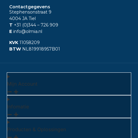
Contactgegevens
Stephensonstraat 9
4004 JA Tiel
T
+31 (0)344
– 726 909
E
info@olmia.nl
KVK
11058209
BTW
NL819918957B01
Mijn Account
Infomatie
Producten & Oplossingen