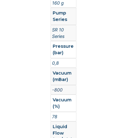
160 g
Pump
Series
SR 10
Series
Pressure
(bar)
0,8
Vacuum
(mBar)
-800
Vacuum
(%)
78
Liquid
Flow