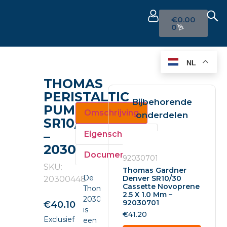
€
0.00
0
NL
THOMAS
PERISTALTIC
Bijbehorende
PUMP
Omschrijving
onderdelen
SR10/30
–
Eigenschappen
20300448
Documenten
92030701
SKU:
Thomas Gardner
De
Denver SR10/30
20300448
Cassette Novoprene
Thomas
2.5 X 1.0 Mm –
20300448
92030701
€
40.10
is
€
41.20
Exclusief
een