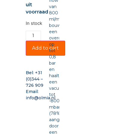
flow
uit
van
voorraad
800
ml/min,
In stock
bouwt
een
overdruk
op
Add to cart
tot
0,8
bar
en
Bel:
+31
haalt
(0)344 –
een
726 909
vacuüm
Email:
tot
info@olmia.nl
-800
mbar
(78%),
aangedreven
door
een