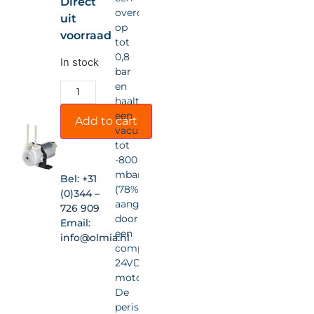
Direct
overdruk
uit
op
voorraad
tot
0,8
In stock
bar
en
haalt
een
Add to cart
vacuüm
tot
-800
mbar
Bel:
+31
(78%),
(0)344 –
aangedreven
726 909
door
Email:
een
info@olmia.nl
compacte
24VDC-
motor.
De
peristaltische