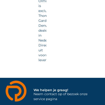
Olmia
is
exclusief
Thomas
Gardner
Denver
dealer
in
Nederland.
Direct
uit
voorraad
leverbaar.
We helpen je graag!
Neem contact op of bezoek onze
service pagina