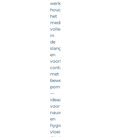
werking
houdt
het
medium
volledig
in
de
slang
en
voorkomt
contact
met
bewegende
pompdelen
—
ideaal
voor
nauwkeurige
en
hygiënische
vloeistofdosering.