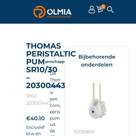
0
THOMAS
PERISTALTIC
Bijbehorende
PUMP
Omschrijving
Eigenschappen
Documenten
onderdelen
SR10/30
De
–
Thomas
20300443
20300443
is
SKU:
een
20300443
compacte
peristaltic
€
40.10
pump
uit
Exclusief
de
92030800
btw en