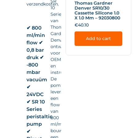
SR
Thomas Gardner
verzendkosten.
10
Denver SR10/30
Cassette Silicone 1.0
Series
X 1.0 Mm – 92030800
van
€
40.10
Thomas
✔ 800
Gardner
ml/min
Add to cart
Denver,
flow ✔
ontwikkeld
0,8 bar
voor
druk ✔
OEM-
-800
en
mbar
instrumentintegratie.
De
vacuüm
pomp
✔
levert
24VDC
een
✔ SR 10
flow
Series
van
peristaltic
800
pump
ml/min,
bouwt
✔
een