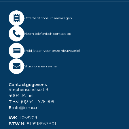
Offerte of consult aanvragen
Neem telefonisch contact op
Meld je aan voor onze nieuwsbrief
Stuur ons een e-mail
Contactgegevens
Stephensonstraat 9
4004 JA Tiel
T
+31 (0)344
– 726 909
E
info@olmia.nl
KVK
11058209
BTW
NL819918957B01