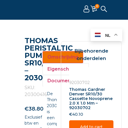
0
NL
THOMAS
PERISTALTIC
Bijbehorende
PUMP
Omschrijving
onderdelen
SR10/30
–
Eigenschappen
20300416
Documenten
92030702
SKU:
Thomas Gardner
De
Denver SR10/30
20300416
Cassette Novoprene
Thomas
2.0 X 1.0 Mm –
20300416
92030702
€
38.80
is
€
40.10
Exclusief
een
btw en
compacte
Add to cart