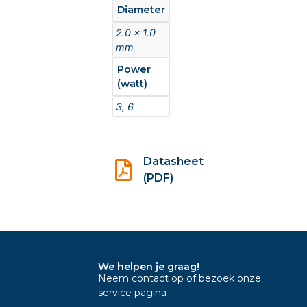
Diameter
2.0 x 1.0
mm
Power
(watt)
3, 6
Datasheet
(PDF)
We helpen je graag!
Neem contact op of bezoek onze
service pagina