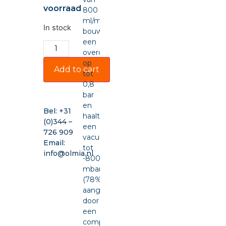
voorraad
800
ml/min,
In stock
bouwt
een
overdruk
op
Add to cart
tot
0,8
bar
en
Bel:
+31
haalt
(0)344 –
een
726 909
vacuüm
Email:
tot
info@olmia.nl
-800
mbar
(78%),
aangedreven
door
een
compacte