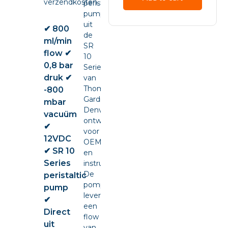
verzendkosten.
peristaltic
pump
uit
✔ 800
de
ml/min
SR
flow ✔
10
0,8 bar
Series
druk ✔
van
Thomas
-800
Gardner
mbar
Denver,
vacuüm
ontwikkeld
✔
voor
12VDC
OEM-
✔ SR 10
en
Series
instrumentintegratie.
De
peristaltic
pomp
pump
levert
✔
een
Direct
flow
uit
van