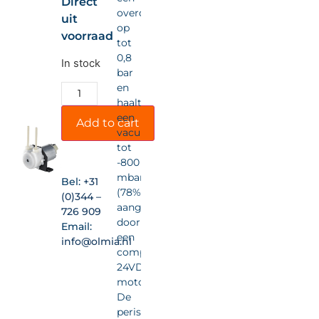
Direct
overdruk
uit
op
voorraad
tot
0,8
In stock
bar
en
haalt
een
Add to cart
vacuüm
tot
-800
mbar
Bel:
+31
(78%),
(0)344 –
aangedreven
726 909
door
Email:
een
info@olmia.nl
compacte
24VDC-
motor.
De
peristaltische