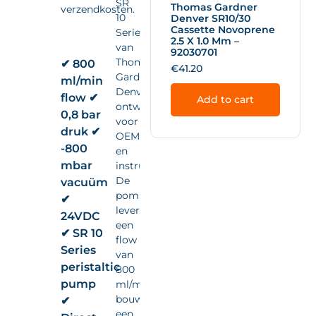
SR
Thomas Gardner
verzendkosten.
10
Denver SR10/30
Cassette Novoprene
Series
2.5 X 1.0 Mm –
van
92030701
Thomas
✔ 800
€
41.20
Gardner
ml/min
Denver,
flow ✔
Add to cart
ontwikkeld
0,8 bar
voor
druk ✔
OEM-
-800
en
mbar
instrumentintegratie.
De
vacuüm
pomp
✔
levert
24VDC
een
✔ SR 10
flow
Series
van
peristaltic
800
pump
ml/min,
bouwt
✔
een