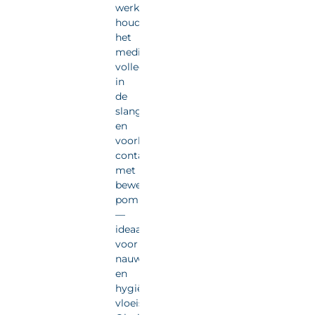
werking
houdt
het
medium
volledig
in
de
slang
en
voorkomt
contact
met
bewegende
pompdelen
—
ideaal
voor
nauwkeurige
en
hygiënische
vloeistofdosering.