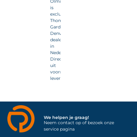
Olmia
is
exclusief
Thomas
Gardner
Denver
dealer
in
Nederland.
Direct
uit
voorraad
leverbaar.
We helpen je graag!
Neem contact op of bezoek onze
service pagina