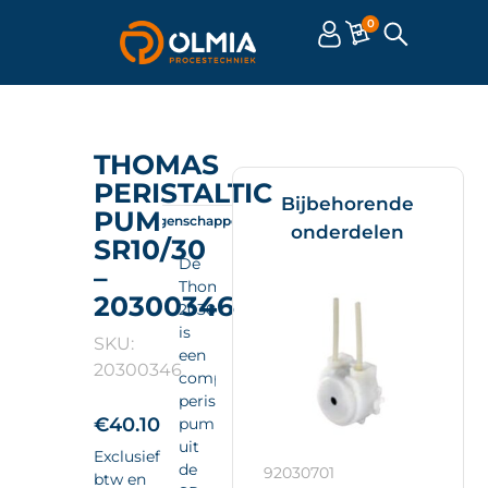
0
THOMAS
PERISTALTIC
Bijbehorende
PUMP
Omschrijving
Eigenschappen
Documenten
onderdelen
SR10/30
De
–
Thomas
20300346
20300346
is
SKU:
een
20300346
compacte
peristaltic
€
40.10
pump
uit
Exclusief
de
92030701
btw en