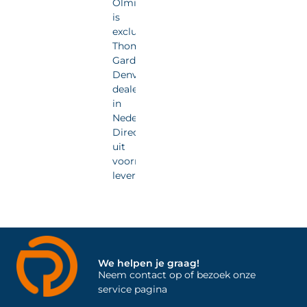
Olmia
is
exclusief
Thomas
Gardner
Denver
dealer
in
Nederland.
Direct
uit
voorraad
leverbaar.
We helpen je graag!
Neem contact op of bezoek onze
service pagina