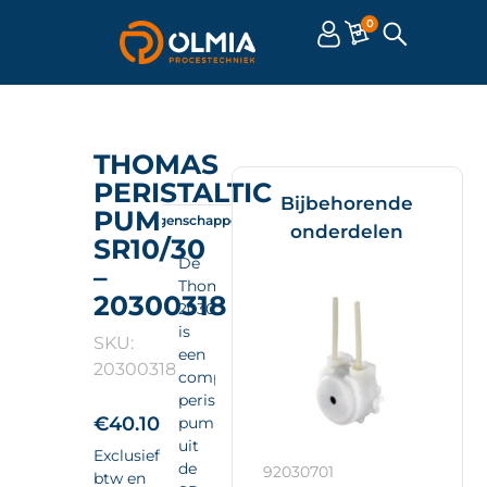
0
THOMAS
PERISTALTIC
Bijbehorende
PUMP
Omschrijving
Eigenschappen
Documenten
onderdelen
SR10/30
De
–
Thomas
20300318
20300318
is
SKU:
een
20300318
compacte
peristaltic
€
40.10
pump
uit
Exclusief
de
92030701
btw en