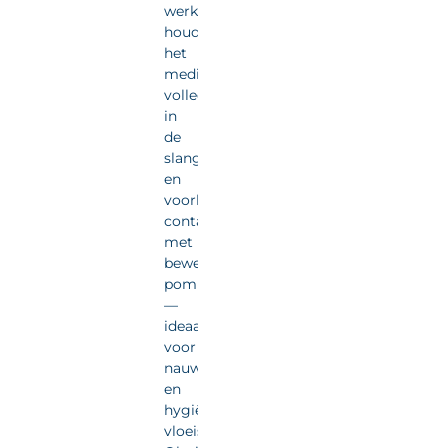
werking
houdt
het
medium
volledig
in
de
slang
en
voorkomt
contact
met
bewegende
pompdelen
—
ideaal
voor
nauwkeurige
en
hygiënische
vloeistofdosering.