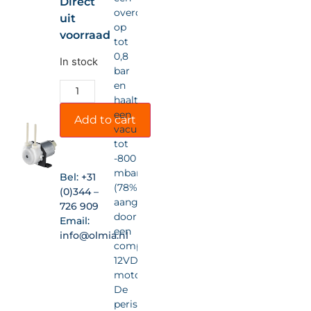
Direct
overdruk
uit
op
voorraad
tot
0,8
In stock
bar
en
haalt
een
Add to cart
vacuüm
tot
-800
mbar
Bel:
+31
(78%),
(0)344 –
aangedreven
726 909
door
Email:
een
info@olmia.nl
compacte
12VDC-
motor.
De
peristaltische