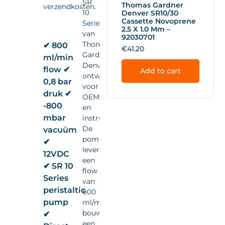
SR
Thomas Gardner
verzendkosten.
10
Denver SR10/30
Cassette Novoprene
Series
2.5 X 1.0 Mm –
van
92030701
Thomas
✔ 800
€
41.20
Gardner
ml/min
Denver,
flow ✔
Add to cart
ontwikkeld
0,8 bar
voor
druk ✔
OEM-
-800
en
mbar
instrumentintegratie.
De
vacuüm
pomp
✔
levert
12VDC
een
✔ SR 10
flow
Series
van
peristaltic
800
pump
ml/min,
bouwt
✔
een