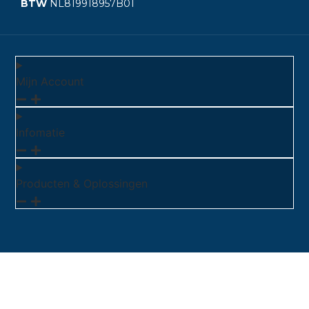
BTW
NL819918957B01
Mijn Account
Infomatie
Producten & Oplossingen