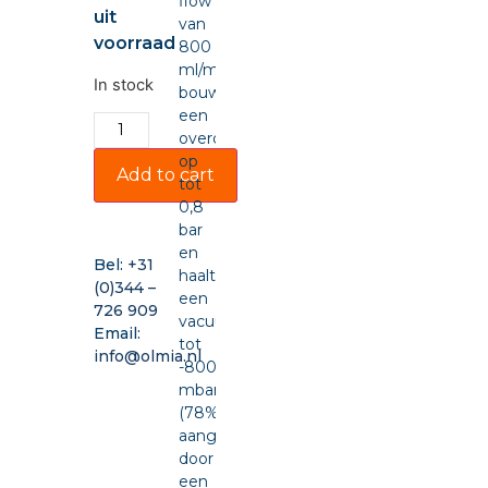
flow
uit
van
voorraad
800
ml/min,
In stock
bouwt
een
overdruk
op
Add to cart
tot
0,8
bar
en
Bel:
+31
haalt
(0)344 –
een
726 909
vacuüm
Email:
tot
info@olmia.nl
-800
mbar
(78%),
aangedreven
door
een