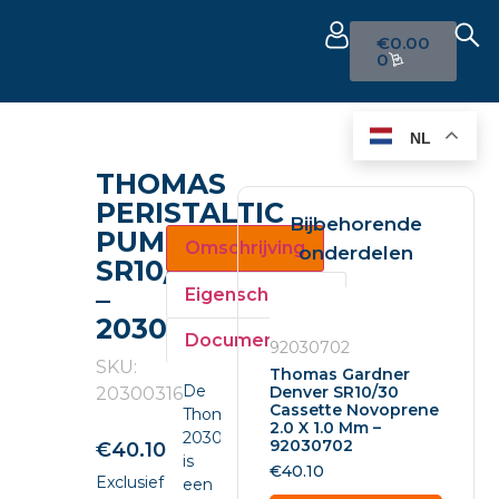
€
0.00
0
NL
THOMAS
PERISTALTIC
Bijbehorende
PUMP
Omschrijving
onderdelen
SR10/30
–
Eigenschappen
20300316
Documenten
92030702
SKU:
Thomas Gardner
De
Denver SR10/30
20300316
Cassette Novoprene
Thomas
2.0 X 1.0 Mm –
20300316
92030702
€
40.10
is
€
40.10
Exclusief
een