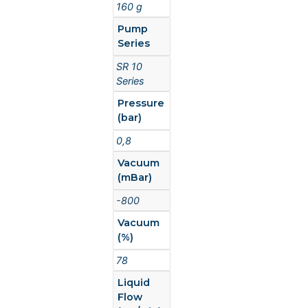
160 g
Pump
Series
SR 10
Series
Pressure
(bar)
0,8
Vacuum
(mBar)
-800
Vacuum
(%)
78
Liquid
Flow