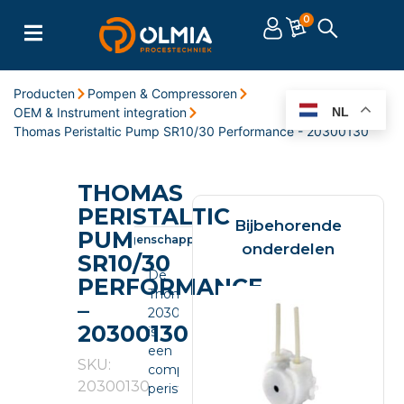
0
Producten
Pompen & Compressoren
OEM & Instrument integration
NL
Thomas Peristaltic Pump SR10/30 Performance - 20300130
THOMAS
PERISTALTIC
Bijbehorende
PUMP
Omschrijving
Eigenschappen
Documenten
onderdelen
SR10/30
De
PERFORMANCE
Thomas
–
20300130
20300130
is
een
SKU:
compacte
20300130
peristaltic