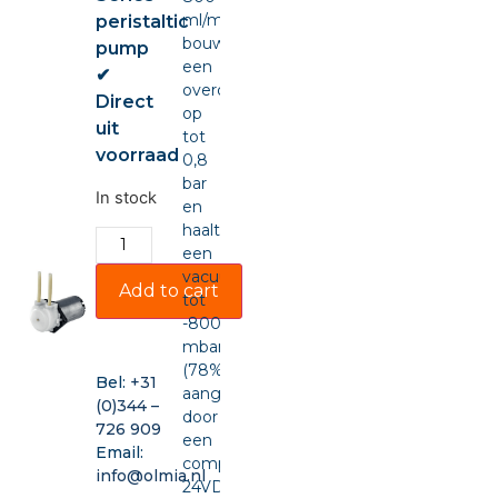
ml/min,
peristaltic
bouwt
pump
een
✔
overdruk
Direct
op
uit
tot
voorraad
0,8
bar
In stock
en
haalt
een
vacuüm
Add to cart
tot
-800
mbar
(78%),
Bel:
+31
aangedreven
(0)344 –
door
726 909
een
Email:
compacte
info@olmia.nl
24VDC-