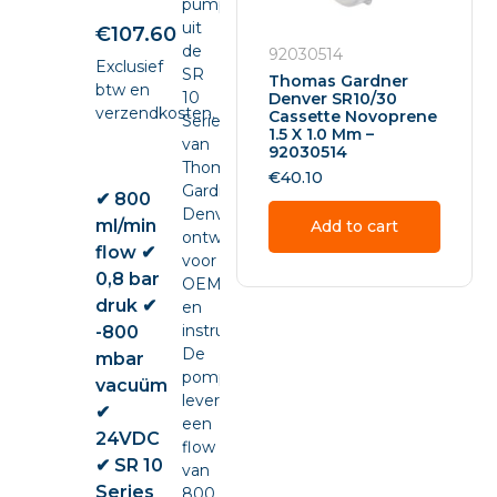
pump
uit
€
107.60
de
92030514
Exclusief
SR
Thomas Gardner
btw en
10
Denver SR10/30
verzendkosten.
Cassette Novoprene
Series
1.5 X 1.0 Mm –
van
92030514
Thomas
€
40.10
Gardner
✔ 800
Denver,
ml/min
Add to cart
ontwikkeld
flow ✔
voor
0,8 bar
OEM-
druk ✔
en
instrumentintegratie.
-800
De
mbar
pomp
vacuüm
levert
✔
een
24VDC
flow
✔ SR 10
van
Series
800