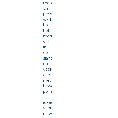
motor.
De
peristaltische
werking
houdt
het
medium
volledig
in
de
slang
en
voorkomt
contact
met
bewegende
pompdelen
—
ideaal
voor
nauwkeurige