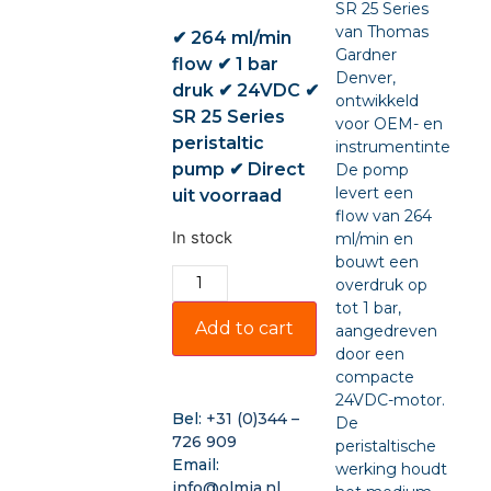
SR 25 Series
van Thomas
✔ 264 ml/min
Gardner
flow ✔ 1 bar
Denver,
druk ✔ 24VDC ✔
ontwikkeld
SR 25 Series
voor OEM- en
peristaltic
instrumentintegratie
pump ✔ Direct
De pomp
levert een
uit voorraad
flow van 264
In stock
ml/min en
bouwt een
overdruk op
tot 1 bar,
Add to cart
aangedreven
door een
compacte
24VDC-motor.
Bel:
+31 (0)344 –
De
726 909
peristaltische
Email:
werking houdt
info@olmia.nl