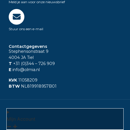
Meld je aan voor onze nieuwsbrief
Stuur ons een e-mail
Contactgegevens
Stephensonstraat 9
4004 JA Tiel
T
+31 (0)344
– 726 909
E
info@olmia.nl
KVK
11058209
BTW
NL819918957B01
Mijn Account