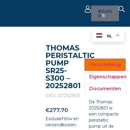
€
0.00
0
NL
THOMAS
PERISTALTIC
PUMP
Omschrijving
SR25-
S300 –
Eigenschappen
20252801
Documenten
SKU: 20252801
De Thomas
20252801 is
€
277.70
een compacte
Exclusief btw en
peristaltic
verzendkosten.
pump uit de