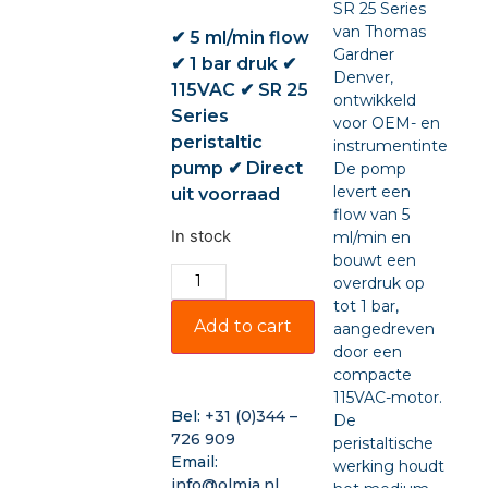
SR 25 Series
van Thomas
✔ 5 ml/min flow
Gardner
✔ 1 bar druk ✔
Denver,
115VAC ✔ SR 25
ontwikkeld
Series
voor OEM- en
peristaltic
instrumentintegratie
pump ✔ Direct
De pomp
levert een
uit voorraad
flow van 5
In stock
ml/min en
bouwt een
overdruk op
tot 1 bar,
Add to cart
aangedreven
door een
compacte
115VAC-motor.
Bel:
+31 (0)344 –
De
726 909
peristaltische
Email:
werking houdt
info@olmia.nl