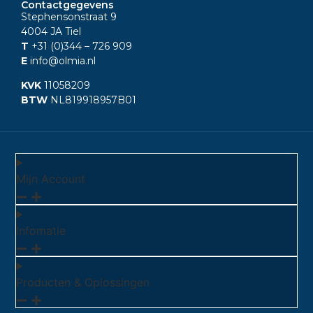
Contactgegevens
Stephensonstraat 9
4004 JA Tiel
T
+31 (0)344
– 726 909
E
info@olmia.nl
KVK
11058209
BTW
NL819918957B01
Mijn Account
Infomatie
Producten & Oplossingen