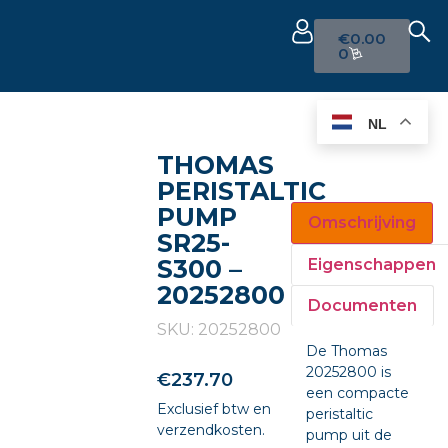
€
0.00
0
NL
THOMAS
PERISTALTIC
PUMP
Omschrijving
SR25-
S300 –
Eigenschappen
20252800
Documenten
SKU: 20252800
De Thomas
20252800 is
€
237.70
een compacte
Exclusief btw en
peristaltic
verzendkosten.
pump uit de