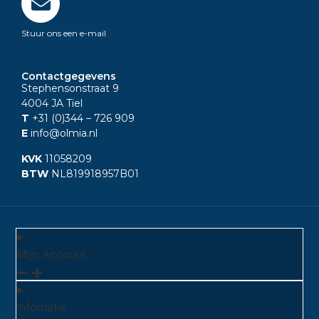
Stuur ons een e-mail
Contactgegevens
Stephensonstraat 9
4004 JA Tiel
T
+31 (0)344
– 726 909
E
info@olmia.nl
KVK
11058209
BTW
NL819918957B01
Mijn Account
Infomatie