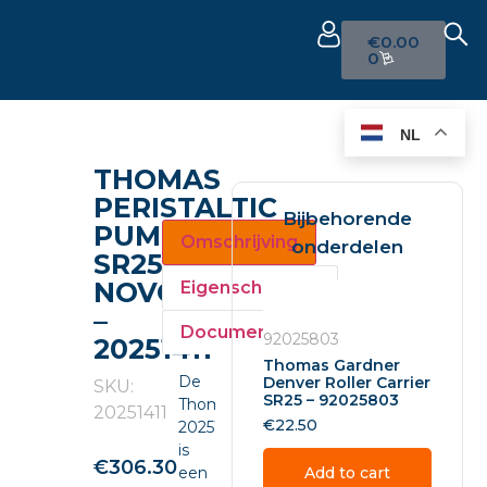
€
0.00
0
NL
THOMAS
PERISTALTIC
Bijbehorende
PUMP
Omschrijving
onderdelen
SR25
NOVOPRENE
Eigenschappen
–
Documenten
92025803
20251411
Thomas Gardner
De
Denver Roller Carrier
SKU:
SR25 – 92025803
Thomas
20251411
€
22.50
20251411
is
€
306.30
een
Add to cart