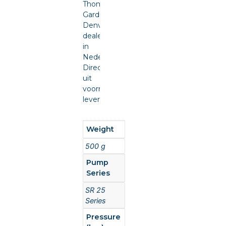
Thomas
Gardner
Denver
dealer
in
Nederland.
Direct
uit
voorraad
leverbaar.
Weight
500 g
Pump
Series
SR 25
Series
Pressure