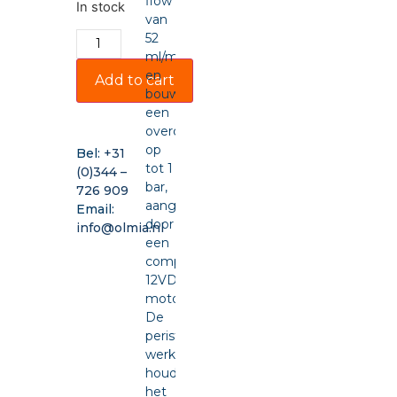
flow
In stock
van
52
ml/min
en
Add to cart
bouwt
een
overdruk
op
Bel:
+31
tot 1
(0)344 –
bar,
726 909
aangedreven
Email:
door
info@olmia.nl
een
compacte
12VDC-
motor.
De
peristaltische
werking
houdt
het