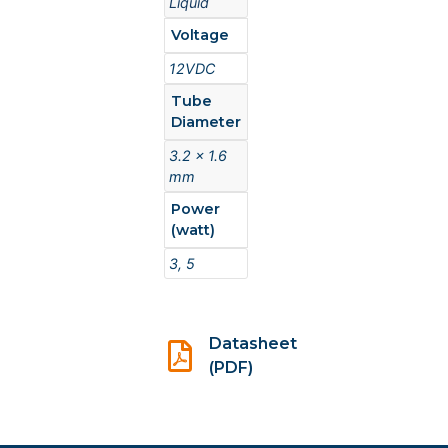
Liquid
Voltage
12VDC
Tube
Diameter
3.2 x 1.6
mm
Power
(watt)
3, 5
Datasheet
(PDF)