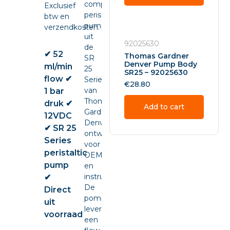
compacte
Exclusief
peristaltic
btw en
pump
verzendkosten.
uit
92025630
de
✔ 52
Thomas Gardner
SR
Denver Pump Body
ml/min
25
SR25 – 92025630
flow ✔
Series
€
28.80
van
1 bar
Thomas
druk ✔
Add to cart
Gardner
12VDC
Denver,
✔ SR 25
ontwikkeld
Series
voor
peristaltic
OEM-
pump
en
instrumentintegratie.
✔
De
Direct
pomp
uit
levert
voorraad
een