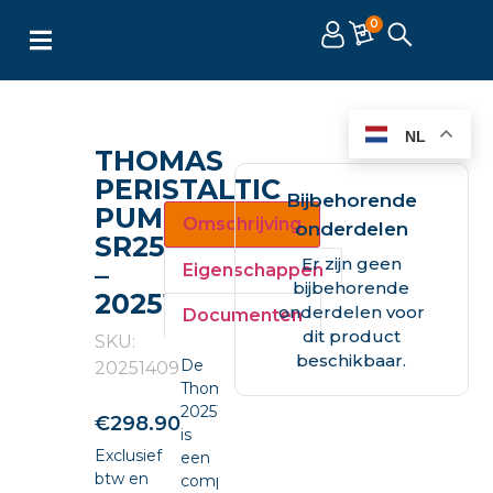
0
NL
THOMAS
PERISTALTIC
Bijbehorende
PUMP
Omschrijving
onderdelen
SR25
Er zijn geen
–
Eigenschappen
bijbehorende
20251409
onderdelen voor
Documenten
dit product
SKU:
beschikbaar.
De
20251409
Thomas
20251409
€
298.90
is
Exclusief
een
btw en
compacte