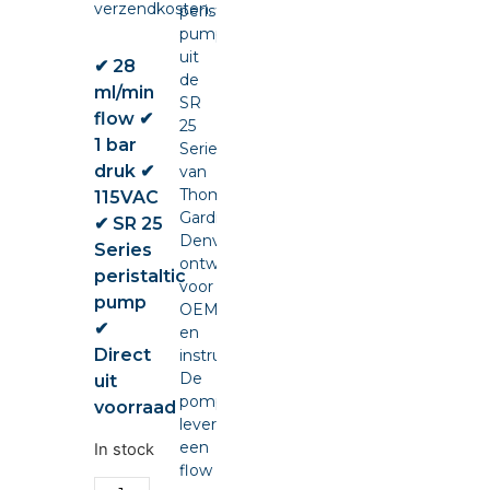
verzendkosten.
peristaltic
pump
uit
✔ 28
de
ml/min
SR
flow ✔
25
1 bar
Series
druk ✔
van
Thomas
115VAC
Gardner
✔ SR 25
Denver,
Series
ontwikkeld
peristaltic
voor
pump
OEM-
✔
en
Direct
instrumentintegratie.
De
uit
pomp
voorraad
levert
een
In stock
flow