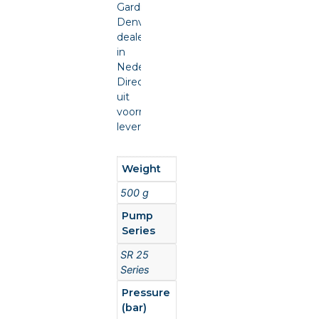
Gardner
Denver
dealer
in
Nederland.
Direct
uit
voorraad
leverbaar.
Weight
500 g
Pump
Series
SR 25
Series
Pressure
(bar)