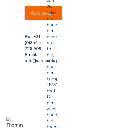
van
28
ml/min
Add to cart
en
bouwt
een
Bel:
+31
overdruk
(0)344 –
op
726 909
tot 1
Email:
bar,
info@olmia.nl
aangedreven
door
een
compacte
115VAC-
motor.
De
peristaltische
werking
houdt
het
medium