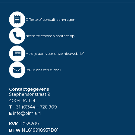
Offerte of consult aanvragen
Neem telefonisch contact op
Meld je aan voor onze nieuwsbrief
Stuur ons een e-mail
Contactgegevens
Stephensonstraat 9
4004 JA Tiel
T
+31 (0)344
– 726 909
E
info@olmia.nl
KVK
11058209
BTW
NL819918957B01