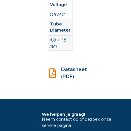
Voltage
115VAC
Tube
Diameter
4.0 x 1.5
mm
Datasheet
(PDF)
We helpen je graag!
Neem contact op of bezoek onze
service pagina