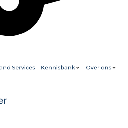
and Services
Kennisbank
Over ons
er