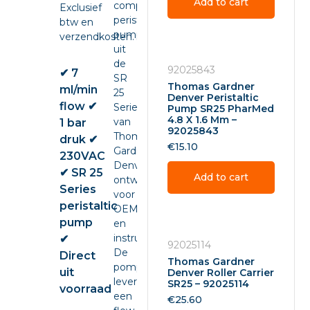
Add to cart
compacte
Exclusief
peristaltic
btw en
pump
verzendkosten.
uit
de
92025843
✔ 7
SR
Thomas Gardner
ml/min
25
Denver Peristaltic
flow ✔
Series
Pump SR25 PharMed
4.8 X 1.6 Mm –
van
1 bar
92025843
Thomas
druk ✔
€
15.10
Gardner
230VAC
Denver,
✔ SR 25
Add to cart
ontwikkeld
Series
voor
peristaltic
OEM-
pump
en
instrumentintegratie.
✔
92025114
De
Direct
Thomas Gardner
pomp
uit
Denver Roller Carrier
levert
SR25 – 92025114
voorraad
een
€
25.60