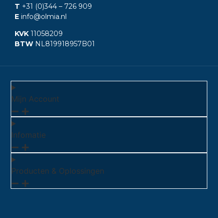
T
+31 (0)344
– 726 909
E
info@olmia.nl
KVK
11058209
BTW
NL819918957B01
Mijn Account
Infomatie
Producten & Oplossingen