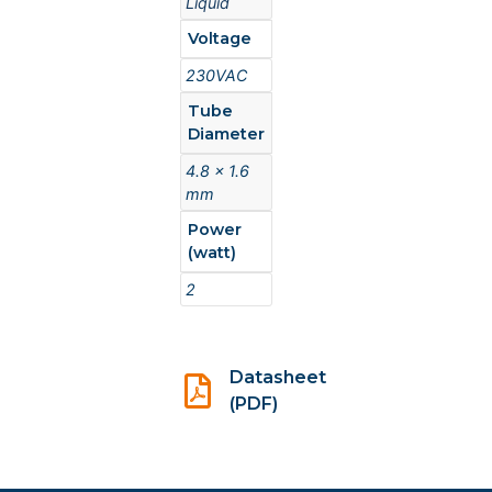
Liquid
Voltage
230VAC
Tube
Diameter
4.8 x 1.6
mm
Power
(watt)
2
Datasheet
(PDF)