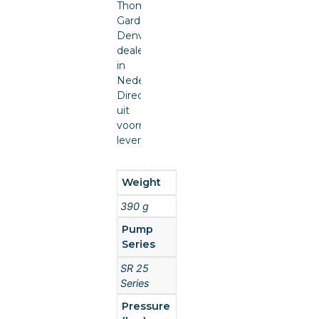
Thomas
Gardner
Denver
dealer
in
Nederland.
Direct
uit
voorraad
leverbaar.
Weight
390 g
Pump
Series
SR 25
Series
Pressure