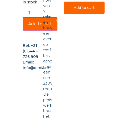
flow
In stock
van
Add to cart
7
ml/min
en
Add to cart
bouwt
een
overdruk
op
Bel:
+31
tot 1
(0)344 –
bar,
726 909
aangedreven
Email:
door
info@olmia.nl
een
compacte
230VAC-
motor.
De
peristaltische
werking
houdt
het