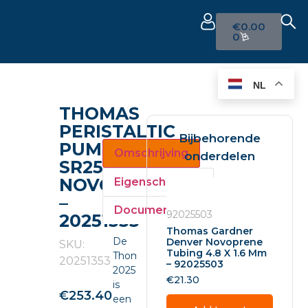
€
0.00
0
NL
THOMAS
PERISTALTIC
Bijbehorende
PUMP
Omschrijving
onderdelen
SR25
NOVOPRENE
Eigenschappen
–
Documenten
92025503
20251353
Thomas Gardner
De
Denver Novoprene
SKU:
Tubing 4.8 X 1.6 Mm
Thomas
20251353
– 92025503
20251353
€
21.30
is
€
253.40
een