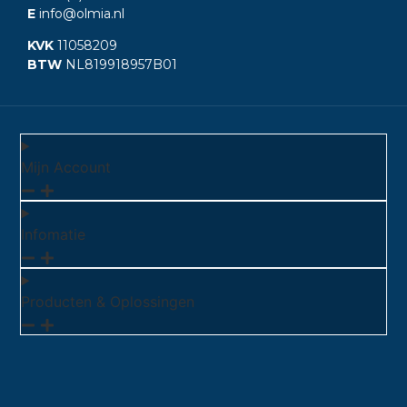
E
info@olmia.nl
KVK
11058209
BTW
NL819918957B01
Mijn Account
Infomatie
Producten & Oplossingen