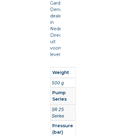
Gardner
Denver
dealer
in
Nederland.
Direct
uit
voorraad
leverbaar.
Weight
500 g
Pump
Series
SR 25
Series
Pressure
(bar)