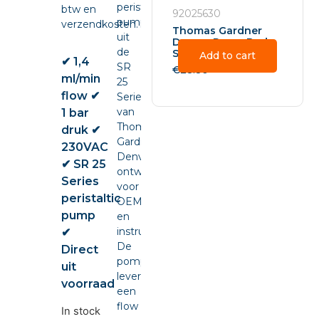
peristaltic
btw en
92025630
pump
verzendkosten.
Thomas Gardner
uit
Denver Pump Body
de
SR25 – 92025630
Add to cart
✔ 1,4
SR
€
28.80
ml/min
25
flow ✔
Series
van
1 bar
Thomas
druk ✔
Gardner
230VAC
Denver,
✔ SR 25
ontwikkeld
Series
voor
peristaltic
OEM-
pump
en
instrumentintegratie.
✔
De
Direct
pomp
uit
levert
voorraad
een
flow
In stock