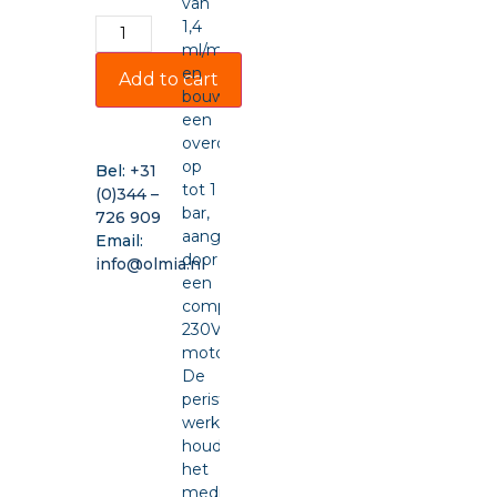
van
1,4
ml/min
en
Add to cart
bouwt
een
overdruk
op
Bel:
+31
tot 1
(0)344 –
bar,
726 909
aangedreven
Email:
door
info@olmia.nl
een
compacte
230VAC-
motor.
De
peristaltische
werking
houdt
het
medium