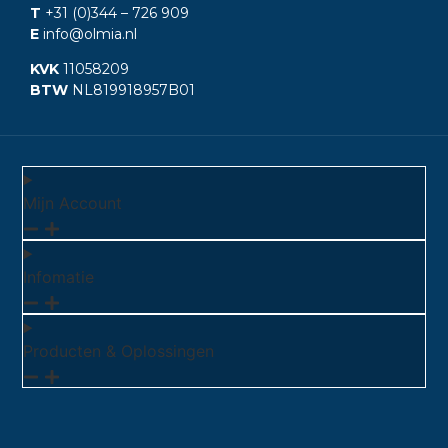
T
+31 (0)344
– 726 909
E
info@olmia.nl
KVK
11058209
BTW
NL819918957B01
Mijn Account
Infomatie
Producten & Oplossingen