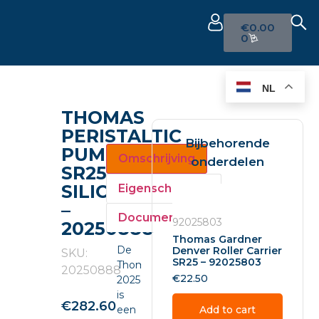
€
0.00
0
NL
THOMAS
PERISTALTIC
Bijbehorende
PUMP
Omschrijving
onderdelen
SR25
SILICONE
Eigenschappen
–
Documenten
92025803
20250888
Thomas Gardner
De
Denver Roller Carrier
SKU:
SR25 – 92025803
Thomas
20250888
€
22.50
20250888
is
€
282.60
een
Add to cart