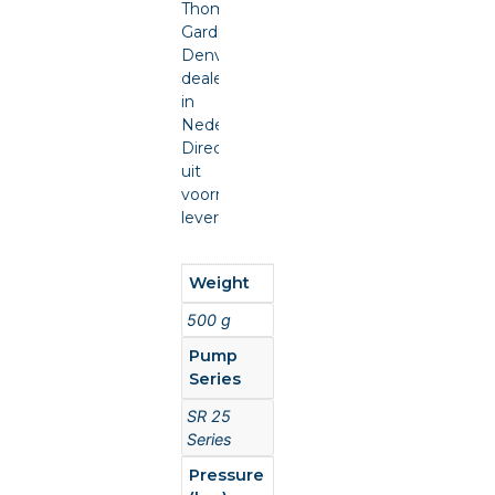
Thomas
Gardner
Denver
dealer
in
Nederland.
Direct
uit
voorraad
leverbaar.
Weight
500 g
Pump
Series
SR 25
Series
Pressure