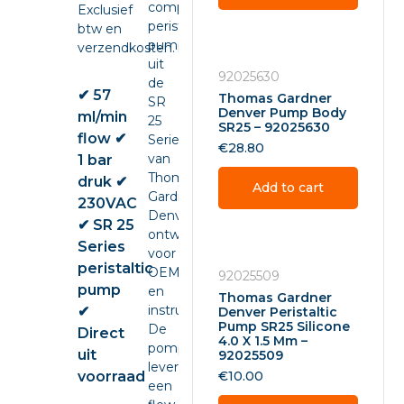
compacte
Exclusief
peristaltic
btw en
pump
verzendkosten.
uit
92025630
de
✔ 57
Thomas Gardner
SR
Denver Pump Body
ml/min
25
SR25 – 92025630
flow ✔
Series
€
28.80
van
1 bar
Thomas
druk ✔
Add to cart
Gardner
230VAC
Denver,
✔ SR 25
ontwikkeld
Series
voor
peristaltic
OEM-
92025509
pump
en
Thomas Gardner
instrumentintegratie.
✔
Denver Peristaltic
Pump SR25 Silicone
De
Direct
4.0 X 1.5 Mm –
pomp
uit
92025509
levert
voorraad
€
10.00
een