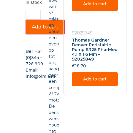
flow
In stock
Add to cart
van
57
ml/min
en
Add to cart
bouwt
92025849
een
Thomas Gardner
overdruk
Denver Peristaltic
Pump SR25 PharMed
op
Bel:
+31
4.1 X 1.6 Mm –
tot 1
(0)344 –
92025849
bar,
726 909
€
18.70
aangedreven
Email:
door
info@olmia.nl
Add to cart
een
compacte
230VAC-
motor.
De
peristaltische
werking
houdt
het