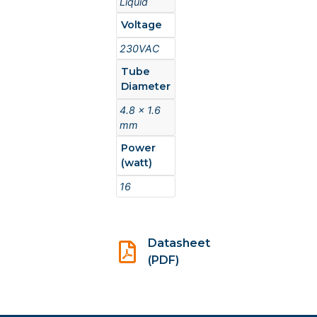
Liquid
Voltage
230VAC
Tube
Diameter
4.8 x 1.6
mm
Power
(watt)
16
Datasheet
(PDF)