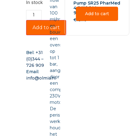
flow
In stock
Pump SR25 PharMed
van
4.8 X 1.6 Mm –
92025843
100
Add to cart
ml/min
€
15.10
en
Add to cart
bouwt
een
overdruk
op
Bel:
+31
tot 1
(0)344 –
bar,
726 909
aangedreven
Email:
door
info@olmia.nl
een
compacte
230VAC-
motor.
De
peristaltische
werking
houdt
het