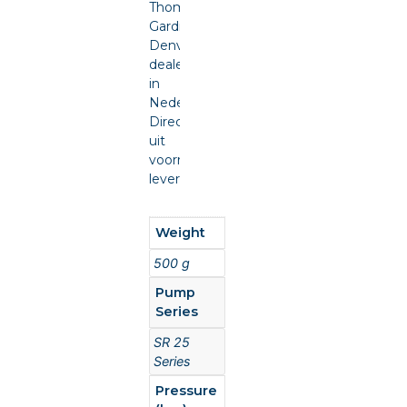
Thomas
Gardner
Denver
dealer
in
Nederland.
Direct
uit
voorraad
leverbaar.
Weight
500 g
Pump
Series
SR 25
Series
Pressure