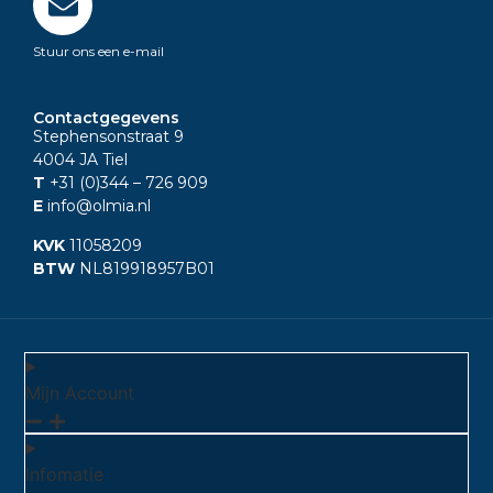
Stuur ons een e-mail
Contactgegevens
Stephensonstraat 9
4004 JA Tiel
T
+31 (0)344
– 726 909
E
info@olmia.nl
KVK
11058209
BTW
NL819918957B01
Mijn Account
Infomatie