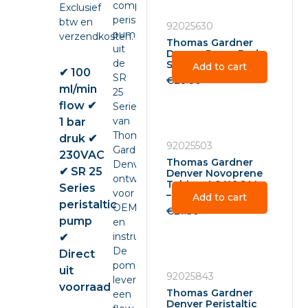
compacte
Exclusief
peristaltic
btw en
92025630
pump
verzendkosten.
Thomas Gardner
uit
Denver Pump Body
de
SR25 – 92025630
Add to cart
✔ 100
SR
€
28.80
ml/min
25
flow ✔
Series
van
1 bar
Thomas
druk ✔
92025503
Gardner
230VAC
Thomas Gardner
Denver,
✔ SR 25
Denver Novoprene
ontwikkeld
Tubing 4.8 X 1.6 Mm
Series
voor
– 92025503
Add to cart
peristaltic
OEM-
€
21.30
pump
en
instrumentintegratie.
✔
De
Direct
pomp
uit
92025843
levert
voorraad
Thomas Gardner
een
Denver Peristaltic