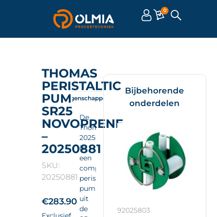
0
THOMAS
PERISTALTIC
Bijbehorende
PUMP
Omschrijving
Eigenschappen
Documenten
onderdelen
SR25
De
NOVOPRENE
Thomas
–
20250881
20250881
is
een
SKU:
compacte
20250881
peristaltic
pump
uit
€
283.90
de
92025803
Exclusief