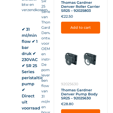
SR
Thomas Gardner
btw en
25
Denver Roller Carrier
verzendkosten.
SR25 – 92025803
Series
€
22.50
van
Thomas
Gardner
Add to cart
✔ 31
Denver,
ml/min
ontwikkeld
flow ✔ 1
voor
bar
OEM-
druk ✔
en
instrumentintegratie.
230VAC
De
✔ SR 25
pomp
Series
levert
peristaltic
een
pump
92025630
flow
✔
Thomas Gardner
van
Denver Pump Body
Direct
31
SR25 – 92025630
ml/min
uit
€
28.80
en
voorraad
bouwt