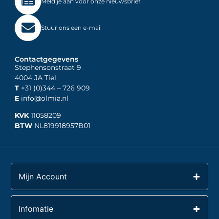
Meld je aan voor onze nieuwsbrief
Stuur ons een e-mail
Contactgegevens
Stephensonstraat 9
4004 JA Tiel
T
+31 (0)344
– 726 909
E
info@olmia.nl
KVK
11058209
BTW
NL819918957B01
Mijn Account
Infomatie