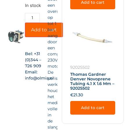
Add to cart
een
In stock
overdruk
op
tot 1
Add to cart
bar,
aangedreven
door
een
Bel:
+31
compacte
(0)344 –
230VAC-
726 909
motor.
92025502
Email:
De
Thomas Gardner
info@olmia.nl
peristaltische
Denver Novoprene
Tubing 4.1 X 1.6 Mm –
werking
92025502
houdt
€
21.30
het
medium
Add to cart
volledig
in
de
slang