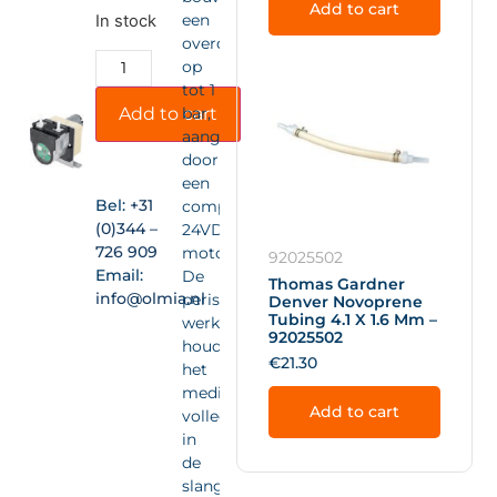
Add to cart
een
In stock
overdruk
op
tot 1
Add to cart
bar,
aangedreven
door
een
Bel:
+31
compacte
(0)344 –
24VDC-
726 909
motor.
92025502
Email:
De
Thomas Gardner
info@olmia.nl
peristaltische
Denver Novoprene
Tubing 4.1 X 1.6 Mm –
werking
92025502
houdt
€
21.30
het
medium
Add to cart
volledig
in
de
slang