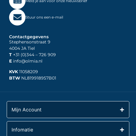
Meld je aan voor onze nieuwsbrief
Stuur ons een e-mail
Contactgegevens
Stephensonstraat 9
4004 JA Tiel
T
+31 (0)344
– 726 909
E
info@olmia.nl
KVK
11058209
BTW
NL819918957B01
Mijn Account
Infomatie