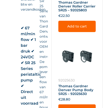
SR
Thomas Gardner
btw en
25
Denver Roller Carrier
verzendkosten.
SR25 – 92025803
Series
€
22.50
van
Thomas
Gardner
Add to cart
✔ 67
Denver,
ml/min
ontwikkeld
flow ✔ 1
voor
bar
OEM-
druk ✔
en
instrumentintegratie.
24VDC
De
✔ SR 25
pomp
Series
levert
peristaltic
een
pump
92025630
flow
✔
Thomas Gardner
van
Denver Pump Body
Direct
67
SR25 – 92025630
ml/min
uit
€
28.80
en
voorraad
bouwt