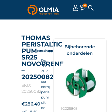
0
THOMAS
PERISTALTIC
Bijbehorende
PUMP
Omschrijving
Eigenschappen
Documenten
onderdelen
SR25
De
NOVOPRENE
Thomas
–
20250082
20250082
is
een
SKU:
compacte
20250082
peristaltic
pump
uit
€
286.40
de
92025803
Exclusief