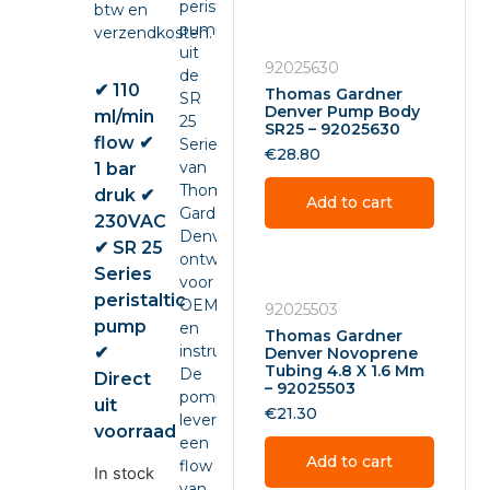
peristaltic
btw en
pump
verzendkosten.
uit
92025630
de
✔ 110
Thomas Gardner
SR
Denver Pump Body
ml/min
25
SR25 – 92025630
flow ✔
Series
€
28.80
van
1 bar
Thomas
druk ✔
Add to cart
Gardner
230VAC
Denver,
✔ SR 25
ontwikkeld
Series
voor
peristaltic
OEM-
92025503
pump
en
Thomas Gardner
instrumentintegratie.
✔
Denver Novoprene
Tubing 4.8 X 1.6 Mm
De
Direct
– 92025503
pomp
uit
€
21.30
levert
voorraad
een
Add to cart
flow
In stock
van