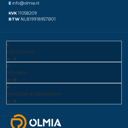
E
info@olmia.nl
KVK
11058209
BTW
NL819918957B01
Mijn Account
Infomatie
Producten & Oplossingen