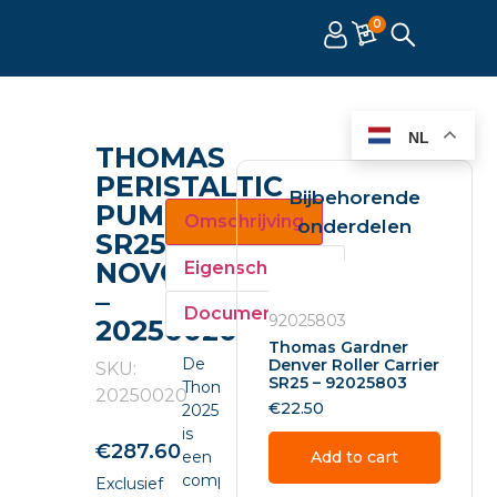
0
NL
THOMAS
PERISTALTIC
Bijbehorende
PUMP
Omschrijving
onderdelen
SR25
NOVOPRENE
Eigenschappen
–
Documenten
92025803
20250020
Thomas Gardner
De
Denver Roller Carrier
SKU:
SR25 – 92025803
Thomas
20250020
€
22.50
20250020
is
€
287.60
een
Add to cart
compacte
Exclusief