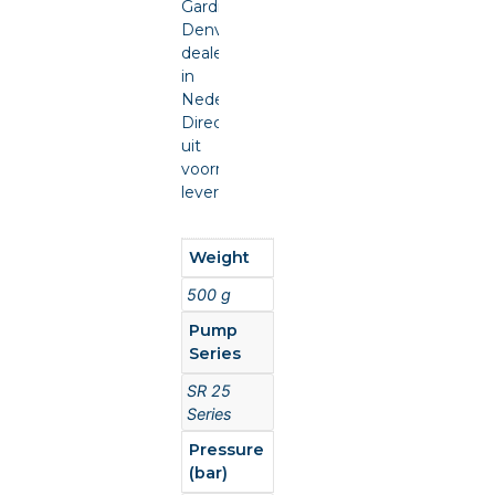
Gardner
Denver
dealer
in
Nederland.
Direct
uit
voorraad
leverbaar.
Weight
500 g
Pump
Series
SR 25
Series
Pressure
(bar)