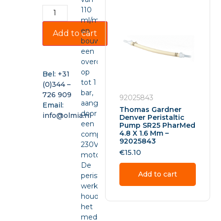
110
ml/min
en
Add to cart
bouwt
een
overdruk
op
Bel:
+31
tot 1
(0)344 –
bar,
726 909
92025843
aangedreven
Email:
Thomas Gardner
door
info@olmia.nl
Denver Peristaltic
een
Pump SR25 PharMed
4.8 X 1.6 Mm –
compacte
92025843
230VAC-
€
15.10
motor.
De
Add to cart
peristaltische
werking
houdt
het
medium