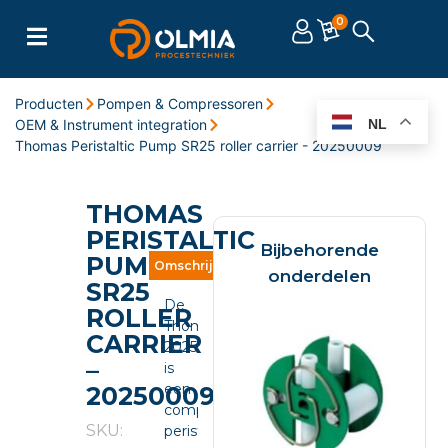
0
Producten
Pompen & Compressoren
OEM & Instrument integration
NL
Thomas Peristaltic Pump SR25 roller carrier - 20250009
THOMAS
PERISTALTIC
Bijbehorende
PUMP
Omschrijving
Eigenschappen
Documente
onderdelen
SR25
De
ROLLER
Thomas
CARRIER
20250009
–
is
een
20250009
compacte
SKU:
peristaltic