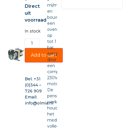
ml/min
Direct
en
uit
bouwt
voorraad
een
overdruk
In stock
op
tot 1
bar,
aangedreven
Add to cart
door
een
compacte
230VAC-
Bel:
+31
motor.
(0)344 –
De
726 909
peristaltische
Email:
werking
info@olmia.nl
houdt
het
medium
volledig