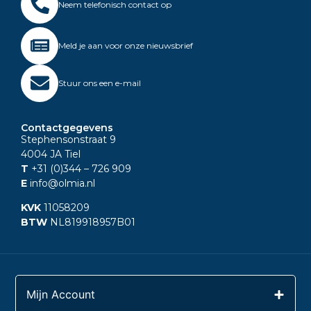
Neem telefonisch contact op
Meld je aan voor onze nieuwsbrief
Stuur ons een e-mail
Contactgegevens
Stephensonstraat 9
4004 JA Tiel
T
+31 (0)344
– 726 909
E
info@olmia.nl
KVK
11058209
BTW
NL819918957B01
Mijn Account