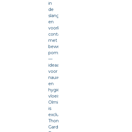
in
de
slang
en
voorkomt
contact
met
bewegende
pompdelen
—
ideaal
voor
nauwkeurige
en
hygiënische
vloeistofdosering.
Olmia
is
exclusief
Thomas
Gardner