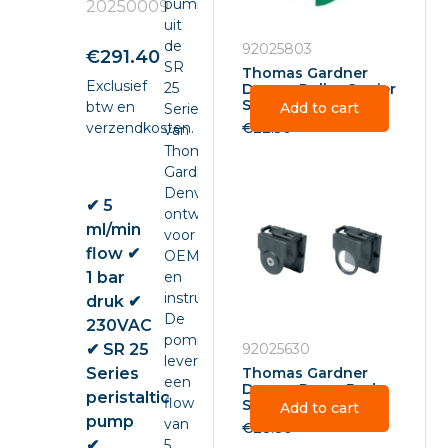
pump
20250009
uit
de
92025803
€
291.40
SR
Thomas Gardner
Exclusief
25
Denver Roller Carrier
SR25 – 92025803
btw en
Add to cart
Series
verzendkosten.
€
22.50
van
Thomas
Gardner
Denver,
✔ 5
ontwikkeld
ml/min
voor
flow ✔
OEM-
1 bar
en
instrumentintegratie.
druk ✔
De
230VAC
pomp
✔ SR 25
92025630
levert
Series
Thomas Gardner
een
Denver Pump Body
peristaltic
flow
SR25 – 92025630
Add to cart
pump
van
€
28.80
✔
5