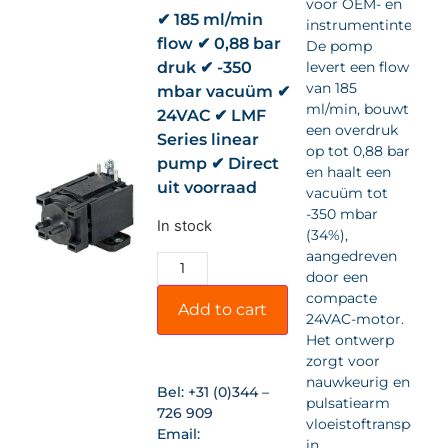
voor OEM- en
✔ 185 ml/min
instrumentintegrati
flow ✔ 0,88 bar
De pomp
druk ✔ -350
levert een flow
van 185
mbar vacuüm ✔
ml/min, bouwt
24VAC ✔ LMF
een overdruk
Series linear
op tot 0,88 bar
pump ✔ Direct
en haalt een
uit voorraad
vacuüm tot
-350 mbar
In stock
(34%),
aangedreven
door een
compacte
Add to cart
24VAC-motor.
Het ontwerp
zorgt voor
nauwkeurig en
Bel:
+31 (0)344 –
pulsatiearm
726 909
vloeistoftransport
Email:
in