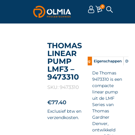
0
THOMAS
LINEAR
PUMP
Omschrijving
Eigenschappen
Doc
LMF3 –
De Thomas
9473310
9473310 is een
compacte
SKU: 9473310
linear pump
uit de LMF
€
77.40
Series van
Thomas
Exclusief btw en
Gardner
verzendkosten.
Denver,
ontwikkeld