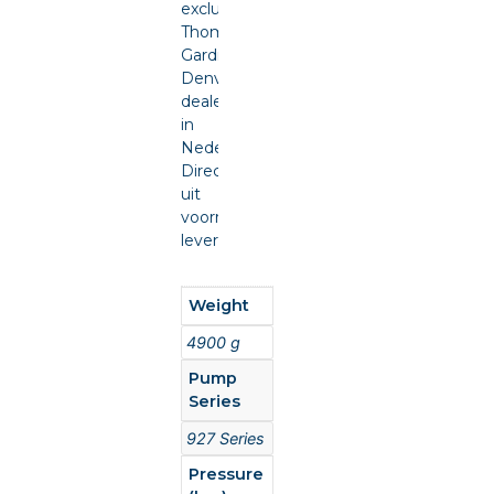
exclusief
Thomas
Gardner
Denver
dealer
in
Nederland.
Direct
uit
voorraad
leverbaar.
Weight
4900 g
Pump
Series
927 Series
Pressure