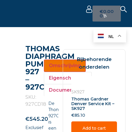
€
0.00
0
NL
THOMAS
DIAPHRAGM
Bijbehorende
PUMP
Omschrijving
onderdelen
927
–
Eigenschappen
927CD18
Documenten
SK927
SKU:
Thomas Gardner
De
Denver Service Kit –
927CD18
SK927
Thomas
€
85.10
927CD18
€
545.20
is
Exclusief
een
Add to cart