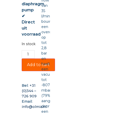
flow
diaphragm
van
pump
35
✔
l/min,
bouwt
Direct
een
uit
overdruk
voorraad
op
tot
In stock
2,8
bar
en
haalt
Add to cart
een
vacuüm
tot
-807
Bel:
+31
mbar
(0)344 –
(79%),
726 909
aangedreven
Email:
door
info@olmia.nl
een