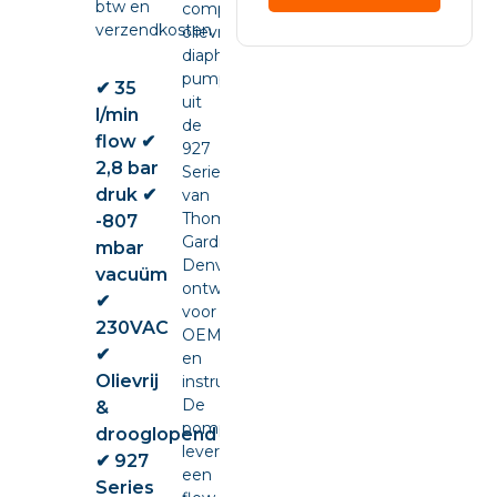
btw en
compacte
verzendkosten.
olievrije
diaphragm
pump
✔ 35
uit
l/min
de
flow ✔
927
2,8 bar
Series
druk ✔
van
Thomas
-807
Gardner
mbar
Denver,
vacuüm
ontwikkeld
✔
voor
230VAC
OEM-
✔
en
Olievrij
instrumentintegratie.
De
&
pomp
drooglopend
levert
✔ 927
een
Series