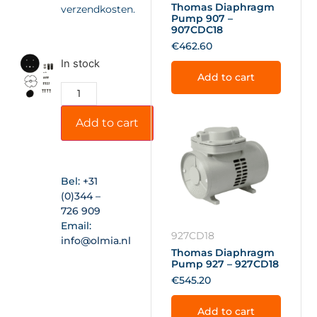
Thomas Diaphragm
verzendkosten.
Pump 907 –
907CDC18
€
462.60
In stock
Add to cart
Add to cart
Bel:
+31
(0)344 –
726 909
Email:
927CD18
info@olmia.nl
Thomas Diaphragm
Pump 927 – 927CD18
€
545.20
Add to cart