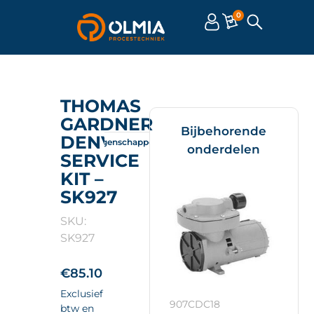
0
THOMAS
GARDNER
Bijbehorende
DENVER
Omschrijving
Eigenschappen
Documenten
onderdelen
SERVICE
KIT –
SK927
SKU:
SK927
€
85.10
Exclusief
907CDC18
btw en