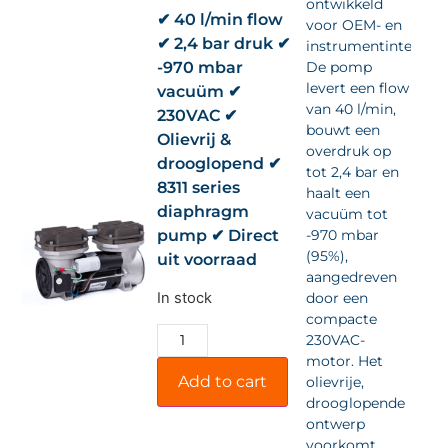
ontwikkeld
✔ 40 l/min flow
voor OEM- en
✔ 2,4 bar druk ✔
instrumentintegrati
-970 mbar
De pomp
levert een flow
vacuüm ✔
van 40 l/min,
230VAC ✔
bouwt een
Olievrij &
overdruk op
drooglopend ✔
tot 2,4 bar en
8311 series
haalt een
diaphragm
vacuüm tot
pump ✔ Direct
-970 mbar
(95%),
uit voorraad
aangedreven
In stock
door een
compacte
230VAC-
motor. Het
Add to cart
olievrije,
drooglopende
ontwerp
voorkomt