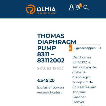
0
THOMAS
DIAPHRAGM
PUMP
Omschrijving
Eigenschappen
Doc
8311 –
De Thomas
83112002
83112002 is
een compacte
SKU: 83112002
olievrije
diaphragm
€
545.20
pump uit de
8311 series van
Exclusief btw en
Thomas
verzendkosten.
Gardner
Denver,