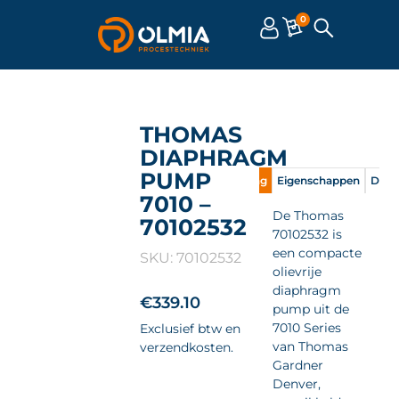
0
THOMAS
DIAPHRAGM
PUMP
Omschrijving
Eigenschappen
Doc
7010 –
De Thomas
70102532
70102532 is
een compacte
SKU: 70102532
olievrije
diaphragm
€
339.10
pump uit de
7010 Series
Exclusief btw en
van Thomas
verzendkosten.
Gardner
Denver,