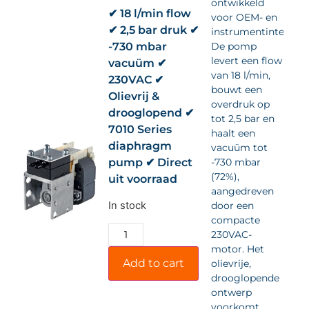
ontwikkeld
✔ 18 l/min flow
voor OEM- en
✔ 2,5 bar druk ✔
instrumentintegrati
-730 mbar
De pomp
levert een flow
vacuüm ✔
van 18 l/min,
230VAC ✔
bouwt een
Olievrij &
overdruk op
drooglopend ✔
tot 2,5 bar en
7010 Series
haalt een
diaphragm
vacuüm tot
pump ✔ Direct
-730 mbar
(72%),
uit voorraad
aangedreven
In stock
door een
compacte
230VAC-
motor. Het
Add to cart
olievrije,
drooglopende
ontwerp
voorkomt