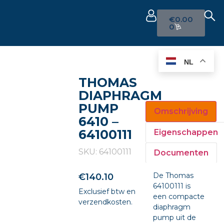
€
0.00
0
NL
THOMAS
DIAPHRAGM
PUMP
Omschrijving
6410 –
64100111
Eigenschappen
SKU: 64100111
Documenten
De Thomas
€
140.10
64100111 is
Exclusief btw en
een compacte
verzendkosten.
diaphragm
pump uit de