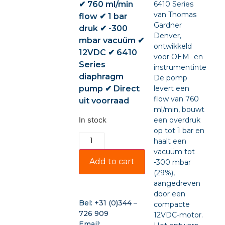
✔ 760 ml/min
6410 Series
van Thomas
flow ✔ 1 bar
Gardner
druk ✔ -300
Denver,
mbar vacuüm ✔
ontwikkeld
12VDC ✔ 6410
voor OEM- en
Series
instrumentintegratie
diaphragm
De pomp
pump ✔ Direct
levert een
flow van 760
uit voorraad
ml/min, bouwt
In stock
een overdruk
op tot 1 bar en
haalt een
vacuüm tot
Add to cart
-300 mbar
(29%),
aangedreven
door een
Bel:
+31 (0)344 –
compacte
726 909
12VDC-motor.
Email: