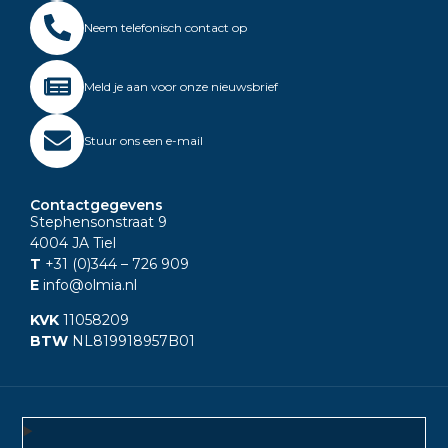
Neem telefonisch contact op
Meld je aan voor onze nieuwsbrief
Stuur ons een e-mail
Contactgegevens
Stephensonstraat 9
4004 JA Tiel
T
+31 (0)344
– 726 909
E
info@olmia.nl
KVK
11058209
BTW
NL819918957B01