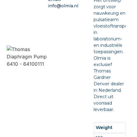
Het ontwerp
info@olmia.nl
zorgt voor
nauwkeurig en
pulsatiearm
vloeistoftransport
in
laboratorium-
en industriële
toepassingen.
Olmia is
exclusief
Thomas
Gardner
Denver dealer
in Nederland.
Direct uit
voorraad
leverbaar.
Weight