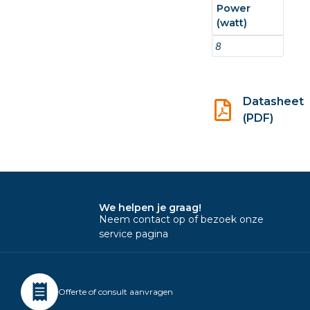
Power
(watt)
8
Datasheet
(PDF)
We helpen je graag!
Neem contact op of bezoek onze
service pagina
Offerte of consult aanvragen