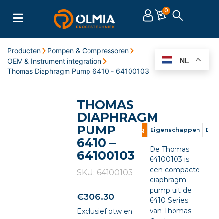
0
Producten
Pompen & Compressoren
OEM & Instrument integration
NL
Thomas Diaphragm Pump 6410 - 64100103
THOMAS
DIAPHRAGM
PUMP
Omschrijving
Eigenschappen
Doc
6410 –
De Thomas
64100103
64100103 is
een compacte
SKU: 64100103
diaphragm
pump uit de
€
306.30
6410 Series
van Thomas
Exclusief btw en