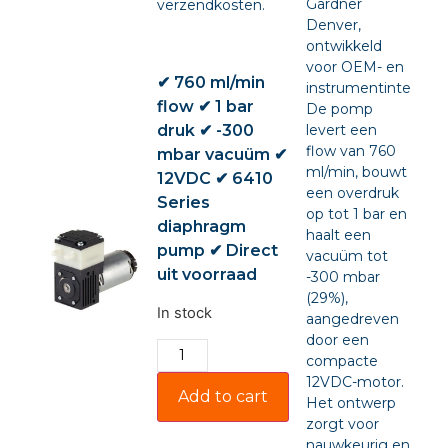
Gardner
verzendkosten.
Denver,
ontwikkeld
voor OEM- en
✔ 760 ml/min
instrumentintegratie
flow ✔ 1 bar
De pomp
druk ✔ -300
levert een
flow van 760
mbar vacuüm ✔
ml/min, bouwt
12VDC ✔ 6410
een overdruk
Series
op tot 1 bar en
diaphragm
haalt een
pump ✔ Direct
vacuüm tot
uit voorraad
-300 mbar
(29%),
In stock
aangedreven
door een
compacte
12VDC-motor.
Add to cart
Het ontwerp
zorgt voor
nauwkeurig en