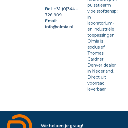
pulsatiearm
Bel:
+31 (0)344 –
vloeistoftransport
726 909
in
Email:
laboratorium-
info@olmia.nl
en industriële
toepassingen.
Olmia is
exclusief
Thomas
Gardner
Denver dealer
in Nederland.
Direct uit
voorraad
leverbaar.
We helpen je graag!