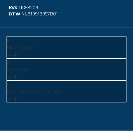
KVK
11058209
BTW
NL819918957B01
Mijn Account
Infomatie
Producten & Oplossingen