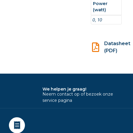
Power
(watt)
0, 10
Datasheet
(PDF)
We helpen je graag!
Neem contact op of bezoek onze
service pagina