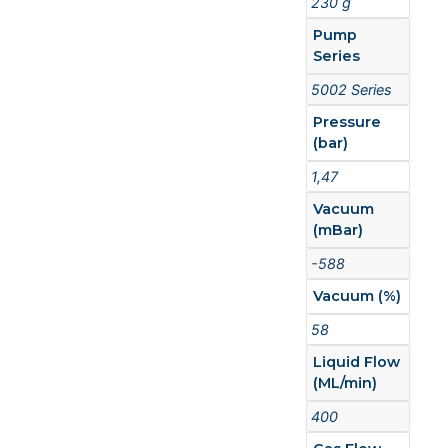
230 g
Pump
Series
5002 Series
Pressure
(bar)
1,47
Vacuum
(mBar)
-588
Vacuum (%)
58
Liquid Flow
(ML/min)
400