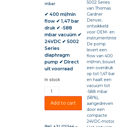
5002 Series
mbar
van Thomas
✔ 400 ml/min
Gardner
Denver,
flow ✔ 1,47 bar
ontwikkeld
druk ✔ -588
voor OEM- en
mbar vacuüm ✔
instrumentintegratie
24VDC ✔ 5002
De pomp
Series
levert een
diaphragm
flow van 400
pump ✔ Direct
ml/min, bouwt
een overdruk
uit voorraad
op tot 1,47 bar
In stock
en haalt een
vacuüm tot
-588 mbar
(58%),
Add to cart
aangedreven
door een
compacte
24VDC-motor.
Bel:
+31 (0)344 –