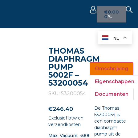
€
0.00
0
NL
THOMAS
DIAPHRAGM
PUMP
Omschrijving
5002F –
53200054
Eigenschappen
SKU: 53200054
Documenten
De Thomas
€
246.40
53200054 is
Exclusief btw en
een compacte
verzendkosten.
diaphragm
pump uit de
Max. Vacuum: -588