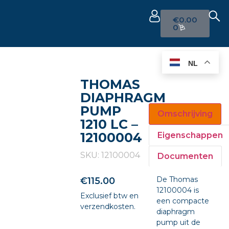
€
0.00
0
NL
THOMAS
DIAPHRAGM
PUMP
Omschrijving
1210 LC –
12100004
Eigenschappen
SKU: 12100004
Documenten
De Thomas
€
115.00
12100004 is
Exclusief btw en
een compacte
verzendkosten.
diaphragm
pump uit de