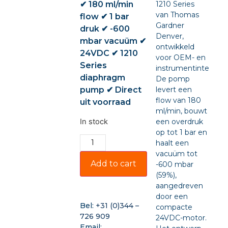
✔ 180 ml/min
1210 Series
van Thomas
flow ✔ 1 bar
Gardner
druk ✔ -600
Denver,
mbar vacuüm ✔
ontwikkeld
24VDC ✔ 1210
voor OEM- en
Series
instrumentintegratie
diaphragm
De pomp
pump ✔ Direct
levert een
flow van 180
uit voorraad
ml/min, bouwt
In stock
een overdruk
op tot 1 bar en
haalt een
vacuüm tot
Add to cart
-600 mbar
(59%),
aangedreven
door een
Bel:
+31 (0)344 –
compacte
726 909
24VDC-motor.
Email: