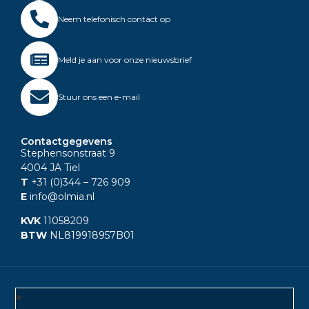
Neem telefonisch contact op
Meld je aan voor onze nieuwsbrief
Stuur ons een e-mail
Contactgegevens
Stephensonstraat 9
4004 JA Tiel
T
+31 (0)344
– 726 909
E
info@olmia.nl
KVK
11058209
BTW
NL819918957B01