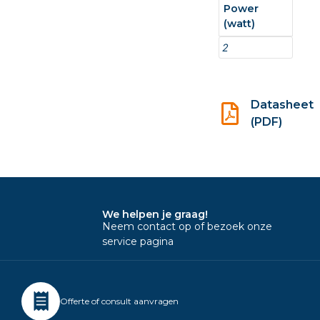
Power
(watt)
2
Datasheet
(PDF)
We helpen je graag!
Neem contact op of bezoek onze
service pagina
Offerte of consult aanvragen