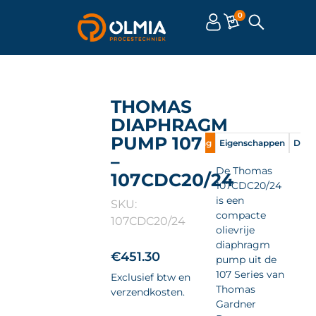
0
THOMAS
DIAPHRAGM
PUMP 107
Omschrijving
Eigenschappen
Doc
–
De Thomas
107CDC20/24
107CDC20/24
is een
SKU:
compacte
107CDC20/24
olievrije
diaphragm
€
451.30
pump uit de
107 Series van
Exclusief btw en
Thomas
verzendkosten.
Gardner