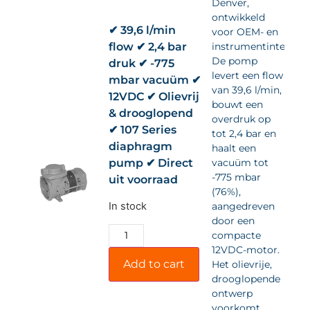
Denver,
ontwikkeld
✔ 39,6 l/min
voor OEM- en
flow ✔ 2,4 bar
instrumentintegrati
De pomp
druk ✔ -775
levert een flow
mbar vacuüm ✔
van 39,6 l/min,
12VDC ✔ Olievrij
bouwt een
& drooglopend
overdruk op
✔ 107 Series
tot 2,4 bar en
diaphragm
haalt een
pump ✔ Direct
vacuüm tot
-775 mbar
uit voorraad
(76%),
In stock
aangedreven
door een
compacte
12VDC-motor.
Add to cart
Het olievrije,
drooglopende
ontwerp
voorkomt