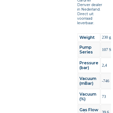
Gardner
Denver dealer
in Nederland.
Direct uit
voorraad
leverbaar.
Weight
230 g
Pump
107 Se
Series
Pressure
2,4
(bar)
Vacuum
-746
(mBar)
Vacuum
73
(%)
Gas Flow
39,6