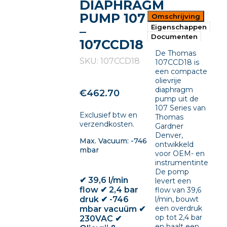
DIAPHRAGM
PUMP 107
Omschrijving
Eigenschappen
–
Documenten
107CCD18
De Thomas
SKU: 107CCD18
107CCD18 is
een compacte
olievrije
diaphragm
€
462.70
pump uit de
107 Series van
Exclusief btw en
Thomas
verzendkosten.
Gardner
Denver,
Max. Vacuum: -746
ontwikkeld
mbar
voor OEM- en
instrumentintegratie
De pomp
✔ 39,6 l/min
levert een
flow ✔ 2,4 bar
flow van 39,6
druk ✔ -746
l/min, bouwt
een overdruk
mbar vacuüm ✔
op tot 2,4 bar
230VAC ✔
en haalt een