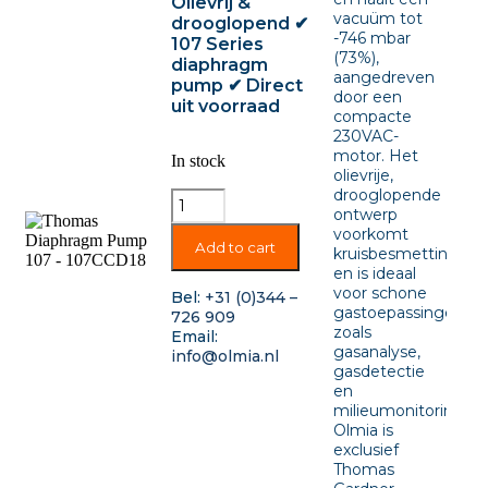
Olievrij &
vacuüm tot
drooglopend ✔
-746 mbar
107 Series
(73%),
diaphragm
aangedreven
pump ✔ Direct
door een
uit voorraad
compacte
230VAC-
motor. Het
In stock
olievrije,
drooglopende
ontwerp
voorkomt
Add to cart
kruisbesmetting
en is ideaal
voor schone
Bel:
+31 (0)344 –
gastoepassingen
726 909
zoals
Email:
gasanalyse,
info@olmia.nl
gasdetectie
en
milieumonitoring.
Olmia is
exclusief
Thomas