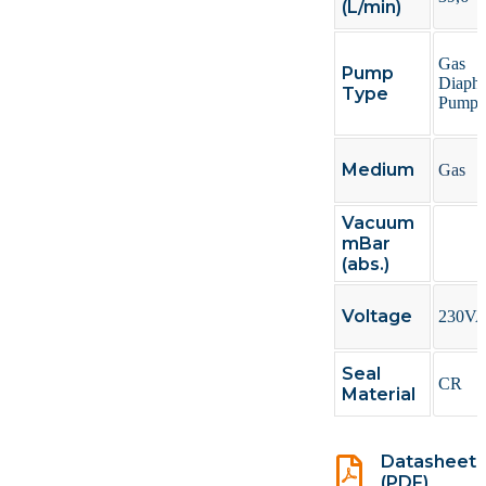
(L/min)
Gas
Pump
Diaph
Type
Pumps
Medium
Gas
Vacuum
mBar
(abs.)
Voltage
230V
Seal
CR
Material
Datasheet
(PDF)