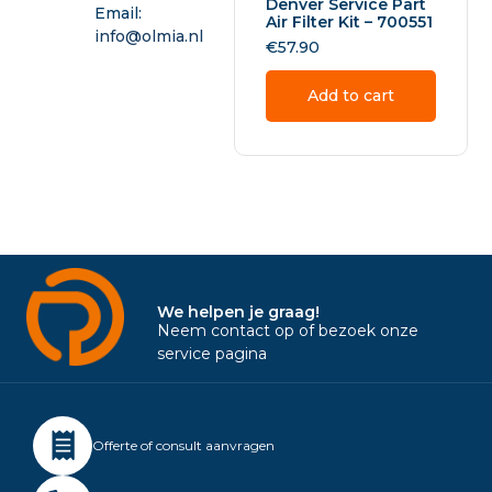
Denver Service Part
Email:
Air Filter Kit – 700551
info@olmia.nl
€
57.90
Add to cart
We helpen je graag!
Neem contact op of bezoek onze
service pagina
Offerte of consult aanvragen