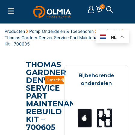
0
Producten
Pomp Onderdelen & Toebehoren
Service Kits
Thomas Gardner Denver Service Part Maintenance Rebuild
NL
Kit - 700605
THOMAS
GARDNER
Bijbehorende
DENVER
Omschrijving
Eigenschappen
Documente
onderdelen
SERVICE
PART
MAINTENANCE
REBUILD
KIT –
700605