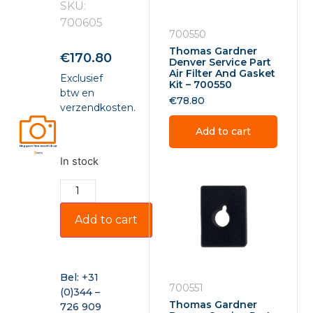
SKU:
700605
700550
Thomas Gardner
€
170.80
Denver Service Part
Air Filter And Gasket
Exclusief
Kit – 700550
btw en
€
78.80
verzendkosten.
Add to cart
In stock
Add to cart
Bel:
+31
700551
(0)344 –
Thomas Gardner
726 909