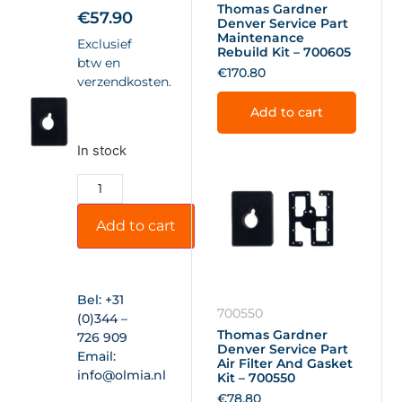
Thomas Gardner
€
57.90
Denver Service Part
Maintenance
Exclusief
Rebuild Kit – 700605
btw en
€
170.80
verzendkosten.
Add to cart
In stock
Add to cart
Bel:
+31
700550
(0)344 –
Thomas Gardner
726 909
Denver Service Part
Email:
Air Filter And Gasket
info@olmia.nl
Kit – 700550
€
78.80