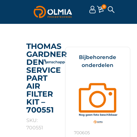
0
THOMAS
GARDNER
Bijbehorende
DENVER
Omschrijving
Eigenschappen
Documenten
onderdelen
SERVICE
PART
AIR
FILTER
KIT –
700551
SKU:
700551
700605