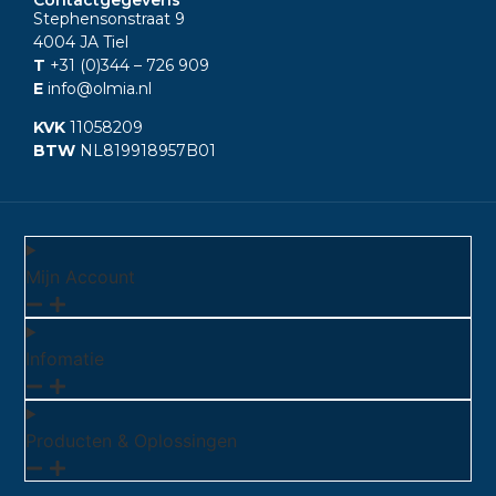
Stephensonstraat 9
4004 JA Tiel
T
+31 (0)344
– 726 909
E
info@olmia.nl
KVK
11058209
BTW
NL819918957B01
Mijn Account
Infomatie
Producten & Oplossingen