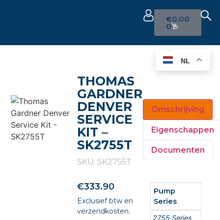
€
0.00
0
NL
THOMAS
GARDNER
DENVER
Omschrijving
SERVICE
KIT –
Eigenschappen
SK2755T
Documenten
SKU: SK2755T
€
333.90
Pump
Exclusief btw en
Series
verzendkosten.
2755 Series