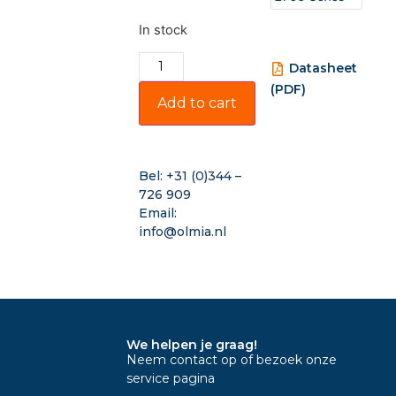
In stock
Datasheet
(PDF)
Add to cart
Bel:
+31 (0)344 –
726 909
Email:
info@olmia.nl
We helpen je graag!
Neem contact op of bezoek onze
service pagina