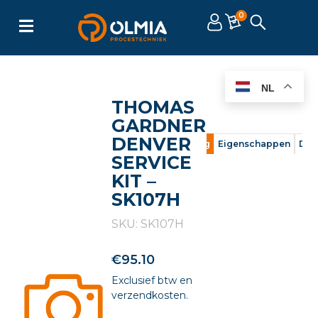
0
NL
THOMAS
GARDNER
DENVER
Omschrijving
Eigenschappen
Doc
SERVICE
KIT –
SK107H
SKU: SK107H
€
95.10
Exclusief btw en
verzendkosten.