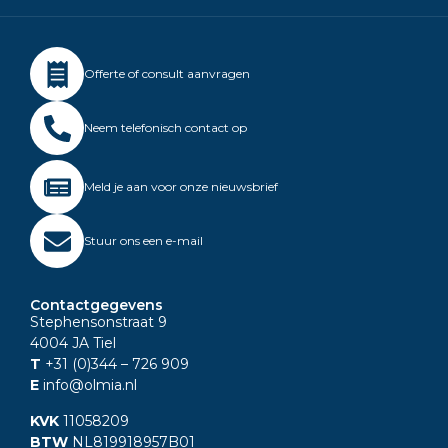
Offerte of consult aanvragen
Neem telefonisch contact op
Meld je aan voor onze nieuwsbrief
Stuur ons een e-mail
Contactgegevens
Stephensonstraat 9
4004 JA Tiel
T
+31 (0)344
– 726 909
E
info@olmia.nl
KVK
11058209
BTW
NL819918957B01