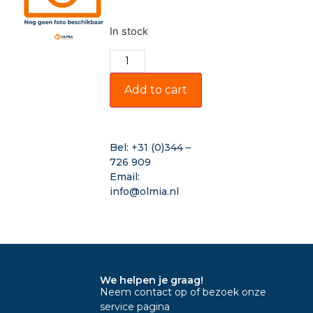
In stock
Add to cart
Bel:
+31 (0)344 –
726 909
Email:
info@olmia.nl
We helpen je graag!
Neem contact op of bezoek onze
service pagina