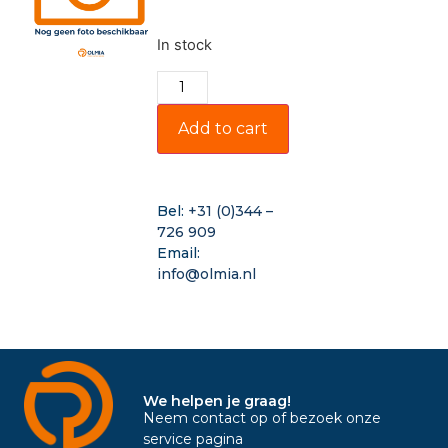
In stock
Add to cart
Bel:
+31 (0)344 –
726 909
Email:
info@olmia.nl
We helpen je graag!
Neem contact op of bezoek onze
service pagina