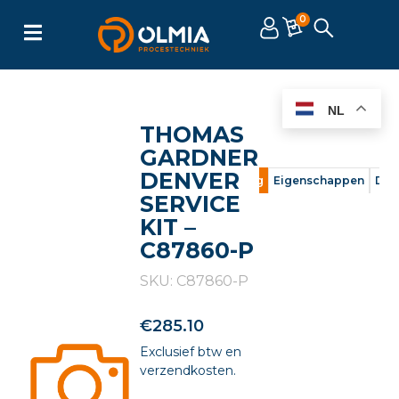
0
NL
THOMAS
GARDNER
DENVER
Omschrijving
Eigenschappen
Doc
SERVICE
KIT –
C87860-P
SKU: C87860-P
€
285.10
Exclusief btw en
verzendkosten.