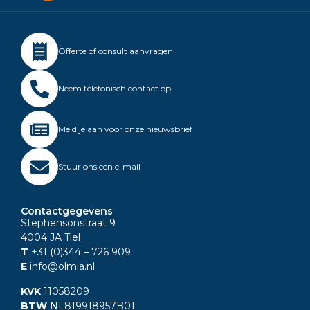
Offerte of consult aanvragen
Neem telefonisch contact op
Meld je aan voor onze nieuwsbrief
Stuur ons een e-mail
Contactgegevens
Stephensonstraat 9
4004 JA Tiel
T
+31 (0)344
– 726 909
E
info@olmia.nl
KVK
11058209
BTW
NL819918957B01