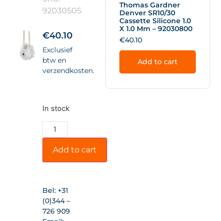
Thomas Gardner
92030505
Denver SR10/30
Cassette Silicone 1.0
X 1.0 Mm – 92030800
€
40.10
€
40.10
Exclusief
btw en
Add to cart
verzendkosten.
In stock
Add to cart
Bel:
+31
(0)344 –
726 909