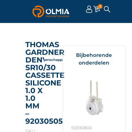
0
THOMAS
GARDNER
Bijbehorende
DENVER
Omschrijving
Eigenschappen
Documenten
onderdelen
SR10/30
CASSETTE
SILICONE
1.0 X
1.0
MM
–
92030505
92030800
SKU: