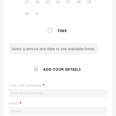
23
24
25
26
27
28
29
30
31

TIME
Select a service and date to see available times.

ADD YOUR DETAILS
First and surname
Email