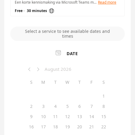
Een korte kennismaking via Microsoft Teams met Job van Olmia. Perfect om uw vraag of project even door te spreken en te bekijken wat Olmia voor u kan betekenen. A short introduction meeting via Microsoft Teams with Job from Olmia. Perfect for discussing your question or project and exploring how Olmia can support you.
Read more

Free
·
30 minutes
Select a service to see available dates and
times

DATE
August 2026


S
M
T
W
T
F
S
1
2
3
4
5
6
7
8
9
10
11
12
13
14
15
16
17
18
19
20
21
22