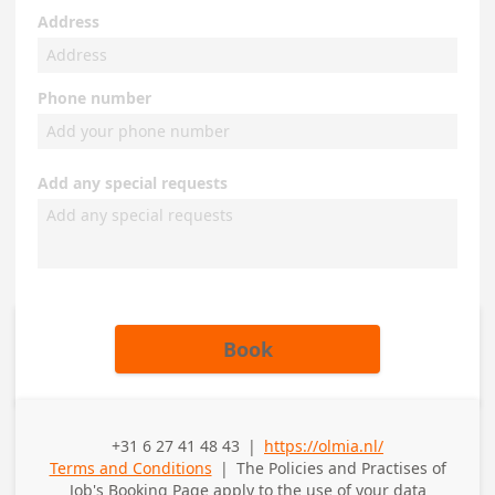
Address
Phone number
Add any special requests
Book
+31 6 27 41 48 43
|
https://olmia.nl/
Business Phone
Terms and Conditions
|
The Policies and Practises of
Job's Booking Page
apply to the use of your data