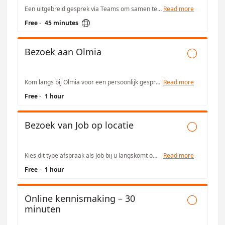
Een uitgebreid gesprek via Teams om samen technische mogelijkheden, projecten of vragen te bespreken. Handig als u al wat meer details wilt doornemen. A more in-depth Teams meeting to discuss technical options, ongoing projects, or specific questions. Ideal if you’d like to go over more details together.
Read more

Free
·
45 minutes
Bezoek aan Olmia

Kom langs bij Olmia voor een persoonlijk gesprek met Job. We bespreken uw wensen, bekijken de mogelijkheden en geven u graag een rondleiding indien gewenst. Visit Olmia for a personal meeting with Job. We’ll discuss your needs, explore possible solutions, and give you a quick tour if you like.
Read more
Free
·
1 hour
Bezoek van Job op locatie

Kies dit type afspraak als Job bij u langskomt om de situatie ter plekke te bekijken of een project te bespreken. Samen bekijken we hoe Olmia u het beste kan ondersteunen. Select this option if Job will visit your location to review the situation on-site or discuss your project. Together we’ll see how Olmia can best support you.
Read more
Free
·
1 hour
Online kennismaking – 30

minuten