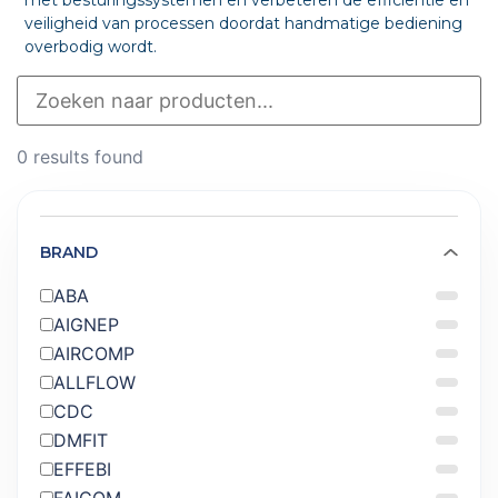
met besturingssystemen en verbeteren de efficiëntie en
veiligheid van processen doordat handmatige bediening
overbodig wordt.
0 results found
BRAND
ABA
AIGNEP
AIRCOMP
ALLFLOW
CDC
DMFIT
EFFEBI
FAICOM