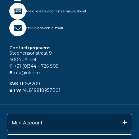
Meld je aan voor onze nieuwsbrief
Stuur ons een e-mail
Contactgegevens
Stephensonstraat 9
4004 JA Tiel
T
+31 (0)344
– 726 909
E
info@olmia.nl
KVK
11058209
BTW
NL819918957B01
Mijn Account