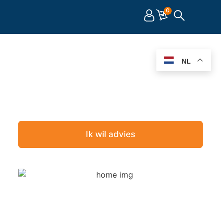
0
Partner in OEM
NL
Procestechniek
High-performance pompoplossingen,
engineering en assemblage voor veeleisende
toepassingen.
Ik wil advies