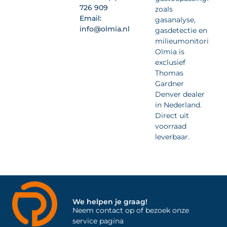
726 909
zoals
Email:
gasanalyse,
info@olmia.nl
gasdetectie en
milieumonitoring.
Olmia is
exclusief
Thomas
Gardner
Denver dealer
in Nederland.
Direct uit
voorraad
leverbaar.
We helpen je graag!
Neem contact op of bezoek onze
service pagina