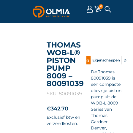
0
THOMAS
WOB-L®
PISTON
Omschrijving
Eigenschappen
Doc
PUMP
De Thomas
8009 –
80091039 is
80091039
een compacte
olievrije piston
SKU: 80091039
pump uit de
WOB-L 8009
€
342.70
Series van
Thomas
Exclusief btw en
Gardner
verzendkosten.
Denver,