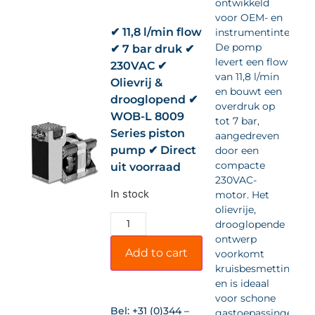
ontwikkeld
voor OEM- en
✔ 11,8 l/min flow
instrumentintegrati
De pomp
✔ 7 bar druk ✔
levert een flow
230VAC ✔
van 11,8 l/min
Olievrij &
en bouwt een
drooglopend ✔
overdruk op
WOB-L 8009
tot 7 bar,
Series piston
aangedreven
pump ✔ Direct
door een
compacte
uit voorraad
230VAC-
In stock
motor. Het
olievrije,
drooglopende
ontwerp
Add to cart
voorkomt
kruisbesmetting
en is ideaal
voor schone
Bel:
+31 (0)344 –
gastoepassingen