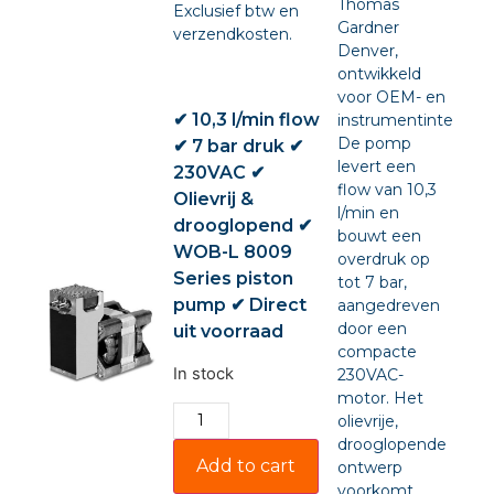
Thomas
Exclusief btw en
Gardner
verzendkosten.
Denver,
ontwikkeld
voor OEM- en
✔ 10,3 l/min flow
instrumentintegratie
De pomp
✔ 7 bar druk ✔
levert een
230VAC ✔
flow van 10,3
Olievrij &
l/min en
drooglopend ✔
bouwt een
WOB-L 8009
overdruk op
Series piston
tot 7 bar,
pump ✔ Direct
aangedreven
door een
uit voorraad
compacte
In stock
230VAC-
motor. Het
olievrije,
drooglopende
Add to cart
ontwerp
voorkomt