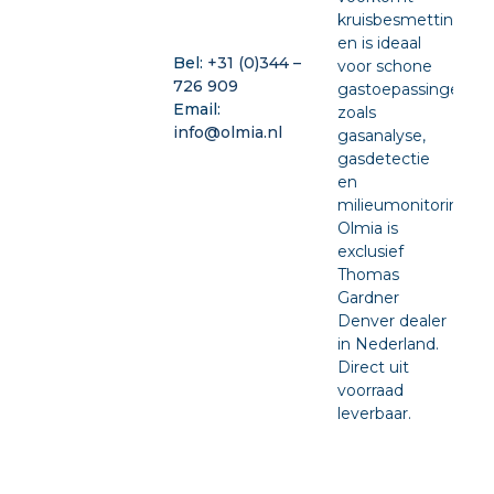
kruisbesmetting
en is ideaal
Bel:
+31 (0)344 –
voor schone
726 909
gastoepassingen
Email:
zoals
info@olmia.nl
gasanalyse,
gasdetectie
en
milieumonitoring.
Olmia is
exclusief
Thomas
Gardner
Denver dealer
in Nederland.
Direct uit
voorraad
leverbaar.