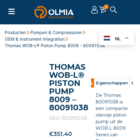
0
Producten
Pompen & Compressoren
OEM & Instrument integration
NL
Thomas WOB-L® Piston Pump 8009 - 80091038
THOMAS
WOB-L®
PISTON
Omschrijving
Eigenschappen
Doc
PUMP
De Thomas
8009 –
80091038 is
80091038
een compacte
olievrije piston
SKU: 80091038
pump uit de
WOB-L 8009
€
351.40
Series van