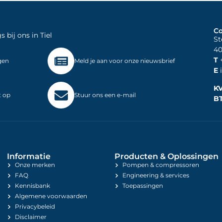
Co
bij ons in Tiel
St
40
T
+
gen
Meld je aan voor onze nieuwsbrief
E
i
K
t op
Stuur ons een e-mail
B
Informatie
Producten & Oplossingen
Onze merken
Pompen & compressoren
FAQ
Engineering & services
Kennisbank
Toepassingen
Algemene voorwaarden
Privacybeleid
Disclaimer