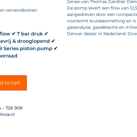
Series van Thomas Gardner Denv
De pomp levert een flow van 12,5
 en verzendkosten.
aangedreven door een compacte 
voorkomt kruisbesmetting en is 
gasanalyse, gasdetectie en mili
 flow ✔ 7 bar druk ✔
Denver dealer in Nederland. Dire
evrij & drooglopend ✔
 Series piston pump ✔
voorraad
d to cart
4 – 726 909
lmia.nl