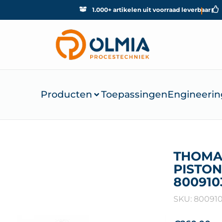
1.000+ artikelen uit voorraad leverbaar
Producten
Toepassingen
Engineerin
THOMA
PISTON
800910
SKU: 80091