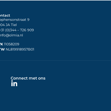
ntact
ephensonstraat 9
04 JA Tiel
31 (0)344
– 726 909
nfo@olmia.nl
VK
11058209
TW
NL819918957B01
Connect met ons