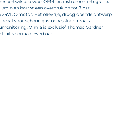
er, ontwikkeld voor OEM- en instrumentintegratie.
 l/min en bouwt een overdruk op tot 7 bar,
24VDC-motor. Het olievrije, drooglopende ontwerp
ideaal voor schone gastoepassingen zoals
eumonitoring. Olmia is exclusief Thomas Gardner
ct uit voorraad leverbaar.