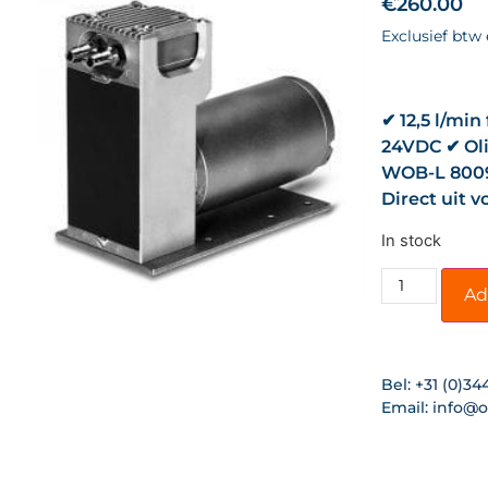
€
260.00
Exclusief btw
✔ 12,5 l/min
24VDC ✔ Oli
WOB-L 8009
Direct uit 
In stock
Ad
Bel:
+31 (0)34
Email:
info@o