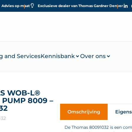
Advies op maat
Exclusieve dealer van Thomas Gardner Denver
g and Services
Kennisbank
Over ons
S WOB-L®
 PUMP 8009 –
32
Omschrijving
Eigen
032
De Thomas 80091032 is een comp