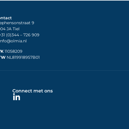
ntact
ephensonstraat 9
04 JA Tiel
31 (0)344
– 726 909
nfo@olmia.nl
VK
11058209
TW
NL819918957B01
Connect met ons