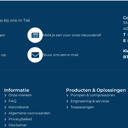
Co
bij ons in Tiel
St
40
T
+
gen
Meld je aan voor onze nieuwsbrief
E
i
K
t op
Stuur ons een e-mail
B
Informatie
Producten & Oplossingen
Onze merken
Pompen & compressoren
FAQ
Engineering & services
Kennisbank
Toepassingen
Algemene voorwaarden
Privacybeleid
Disclaimer