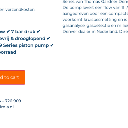
Series van Thomas Gardner Denv
De pomp levert een flow van 11 l
 en verzendkosten.
aangedreven door een compacte 
voorkomt kruisbesmetting en is 
gasanalyse, gasdetectie en mili
low ✔ 7 bar druk ✔
Denver dealer in Nederland. Dire
evrij & drooglopend ✔
 Series piston pump ✔
voorraad
d to cart
4 – 726 909
lmia.nl