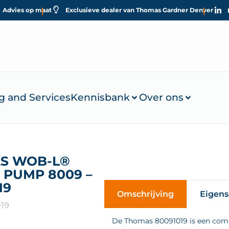
Advies op maat
Exclusieve dealer van Thomas Gardner Denver
g and Services
Kennisbank
Over ons
S WOB-L®
 PUMP 8009 –
19
Omschrijving
Eigen
019
De Thomas 80091019 is een comp