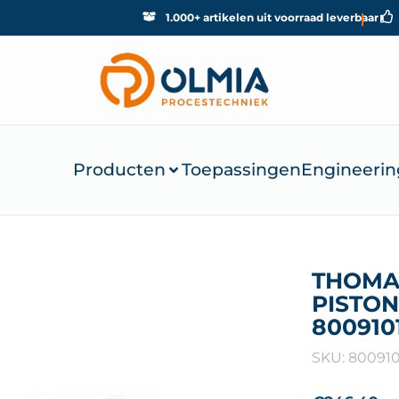
1.000+ artikelen uit voorraad leverbaar
Producten
Toepassingen
Engineerin
THOMA
PISTON
800910
SKU: 80091