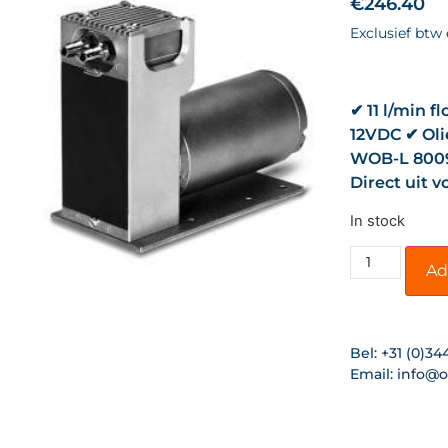
€
246.40
Exclusief btw
✔ 11 l/min f
12VDC ✔ Oli
WOB-L 8009
Direct uit 
In stock
Ad
Bel:
+31 (0)34
Email:
info@o