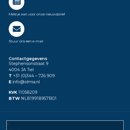
Meld je aan voor onze nieuwsbrief
Stuur ons een e-mail
Contactgegevens
Stephensonstraat 9
4004 JA Tiel
T
+31 (0)344
– 726 909
E
info@olmia.nl
KVK
11058209
BTW
NL819918957B01