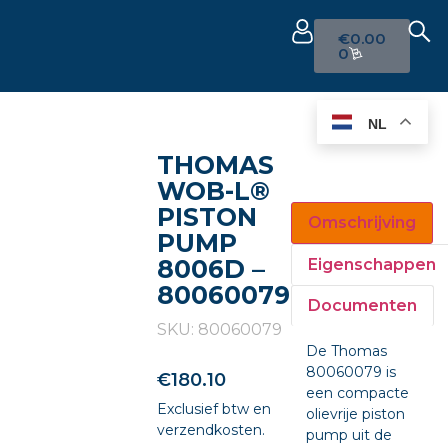
€
0.00
0
NL
THOMAS
WOB-L®
PISTON
Omschrijving
PUMP
8006D –
Eigenschappen
80060079
Documenten
SKU: 80060079
De Thomas
80060079 is
€
180.10
een compacte
Exclusief btw en
olievrije piston
verzendkosten.
pump uit de