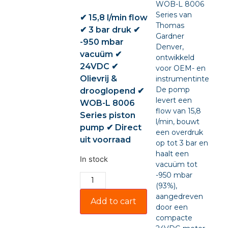
WOB-L 8006
Series van
✔ 15,8 l/min flow
Thomas
✔ 3 bar druk ✔
Gardner
-950 mbar
Denver,
vacuüm ✔
ontwikkeld
24VDC ✔
voor OEM- en
Olievrij &
instrumentintegratie
De pomp
drooglopend ✔
levert een
WOB-L 8006
flow van 15,8
Series piston
l/min, bouwt
pump ✔ Direct
een overdruk
uit voorraad
op tot 3 bar en
haalt een
In stock
vacuüm tot
-950 mbar
(93%),
aangedreven
Add to cart
door een
compacte