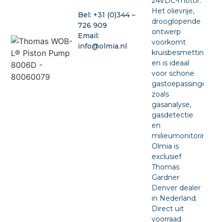
24VDC-motor.
Het olievrije,
Bel:
+31 (0)344 –
drooglopende
726 909
ontwerp
Email:
voorkomt
info@olmia.nl
kruisbesmetting
en is ideaal
voor schone
gastoepassingen
zoals
gasanalyse,
gasdetectie
en
milieumonitoring.
Olmia is
exclusief
Thomas
Gardner
Denver dealer
in Nederland.
Direct uit
voorraad