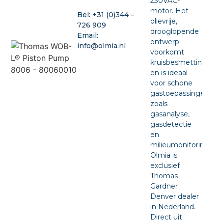
230VAC-
motor. Het
Bel:
+31 (0)344 –
olievrije,
726 909
drooglopende
Email:
ontwerp
info@olmia.nl
voorkomt
kruisbesmetting
en is ideaal
voor schone
gastoepassingen
zoals
gasanalyse,
gasdetectie
en
milieumonitoring.
Olmia is
exclusief
Thomas
Gardner
Denver dealer
in Nederland.
Direct uit