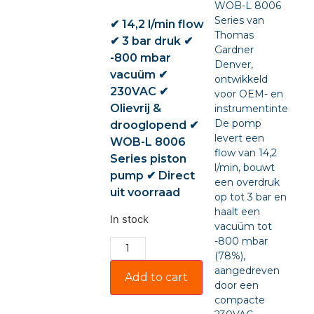
WOB-L 8006
Series van
✔ 14,2 l/min flow
Thomas
✔ 3 bar druk ✔
Gardner
-800 mbar
Denver,
vacuüm ✔
ontwikkeld
230VAC ✔
voor OEM- en
Olievrij &
instrumentintegratie
De pomp
drooglopend ✔
levert een
WOB-L 8006
flow van 14,2
Series piston
l/min, bouwt
pump ✔ Direct
een overdruk
uit voorraad
op tot 3 bar en
haalt een
In stock
vacuüm tot
-800 mbar
(78%),
aangedreven
Add to cart
door een
compacte