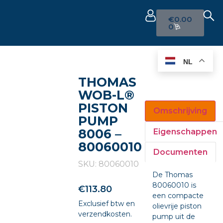
€
0.00
0
NL
THOMAS
WOB-L®
PISTON
Omschrijving
PUMP
8006 –
Eigenschappen
80060010
Documenten
SKU: 80060010
De Thomas
80060010 is
€
113.80
een compacte
Exclusief btw en
olievrije piston
verzendkosten.
pump uit de