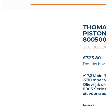
THOMA
PISTON
80050
SKU: 80050
€
323.80
Exclusief btw
✔ 7,2 l/min 
-780 mbar 
Olievrij &
8005 Series
uit voorraa
In stock